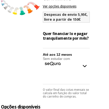
Novidades
Ver opções disponiveis
Material
Medicina
médico
tradicional
Despesas de envio 5,95€,
chinesa
sanitário
livre a partir de 150€
Novidades
Ofertas
Mobiliário
Quer financiar lo e pagar
Medicina
clínico
tranquilamente por mês?
tradicional
Outlet
Ofertas
chinesa
Gabinetes
terapêuticos
Até aos 12 meses
Sem estudar com
Fisaude
Mobiliário
Outlet
Material de
Tech
clínico
proteção
Academy
essencial
para
Gabinetes
coronavirus
Fisaude
terapêuticos
Fisaude
Tech
O valor final das cotas mensais se
Aluguer
Pode escolhê-lo no final
Aerobic,
calcula em função do valor total
Academy
do processo de compra,
do carrinho de compras.
fitness
ao escolher o método de
Material de
e
pagamento.
Só
proteção
pilates
Opções disponíveis
precisará do seu