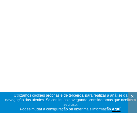
×
Utilizamos cookies próprias e de terceiros, para realizar a análise da
navegação dos utentes. Se continuas navegando, consideramos que aceitas o
seu uso.
Podes mudar a configuração ou obter mais informação
aquí
.