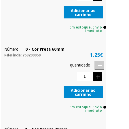
quiser, sem
penalizações ou
Adicionar ao
truques.
carrinho
Instrumental
cirúrgico
Os seus dados
(liquidação)
Em estoque. Envio
protegidos.
Não
imediato
vendemos os seus
dados a terceiros
nem o
Número:
0 - Cor Preta 60mm
incomodaremos para
1,25€
tentar vender-lhe um
Referência:
768200050
crédito pessoal.
quantidade
Adicionar ao
carrinho
Em estoque. Envio
imediato