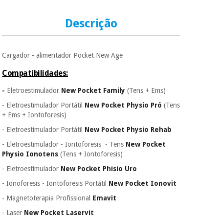
precisará do seu
documento de
identificação,
Descrição
Instrumental
número de
telemóvel e número
cirúrgico
de cartão.
(liquidação)
Cargador - alimentador Pocket New Age
É gratuito para si
porque a SeQura
Compatibilidades:
colabora com a
Fisaude para que
-
Eletroestimulador
New Pocket Family
(Tens + Ems)
assim seja.
- Eletroestimulador Portátil
New Pocket Physio Pró
(Tens
Muito
+ Ems + Iontoforesis)
conveniente
, pois
- Eletroestimulador Portátil
New Pocket Physio Rehab
hoje paga apenas 1/3
do valor. As restantes
- Eletroestimulador - Iontoforesis - Tens
New Pocket
duas prestações
Physio Ionotens
(Tens + Iontoforesis)
serão cobradas no
mesmo dia de cada
- Eletroestimulador
New Pocket Phisio Uro
mês.
- Ionoforesis - Iontoforesis Portátil
New Pocket Ionovit
Sem
- Magnetoterapia Profissional
Emavit
compromisso.
Pode adiantar o
- Laser
New Pocket Laservit
pagamento total ou