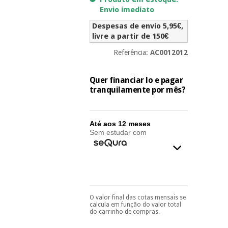
essencial
Envio imediato
para
Fisaude
Desportos
coronavirus
Aluguer
Despesas de envio 5,95€,
e jogos
livre a partir de 150€
Referência:
AC0012012
Vestuário
Aerobic,
sanitário
fitness e
pilates
Quer financiar lo e pagar
Veterinária
tranquilamente por mês?
Desportos
Ortopedia
e jogos
Até aos 12 meses
Sem estudar com
Instrumental
cirúrgico
Vestuário
(liquidação)
sanitário
Veterinária
O valor final das cotas mensais se
Pode escolhê-lo no final
calcula em função do valor total
do processo de compra,
do carrinho de compras.
ao escolher o método de
Ortopedia
pagamento.
Só