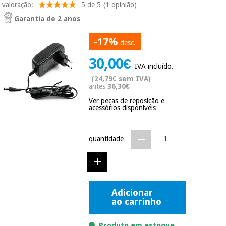
valoração:
5 de 5
(1 opinião)
Novidades
Material
Medicina
Garantia de 2 anos
médico
tradicional
chinesa
sanitário
-17%
Novidades
desc.
Ofertas
30,00€
Mobiliário
IVA incluído.
Medicina
clínico
(24,79€ sem IVA)
tradicional
Outlet
Ofertas
antes
36,30€
chinesa
Gabinetes
Ver peças de reposição e
terapêuticos
acessórios disponiveis
Fisaude
Mobiliário
Outlet
Material de
Tech
clínico
quantidade
proteção
Academy
essencial
para
Gabinetes
coronavirus
Fisaude
terapêuticos
Fisaude
Tech
Aluguer
Adicionar
Aerobic,
Academy
ao carrinho
fitness
Material de
e
proteção
pilates
Produto em estoque.