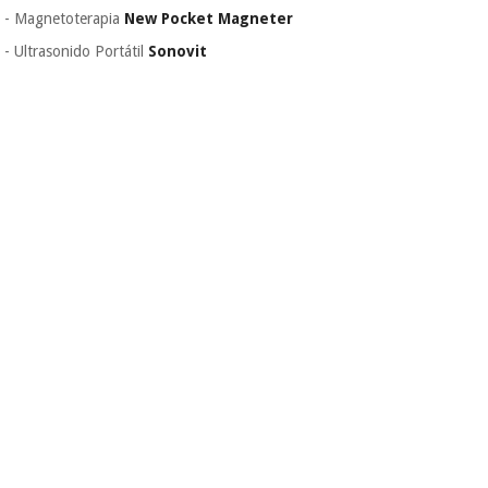
parcial quando
- Magnetoterapia
New Pocket Magneter
quiser, sem
- Ultrasonido Portátil
Sonovit
penalizações ou
truques.
Os seus dados
protegidos.
Não
vendemos os seus
dados a terceiros
nem o
incomodaremos para
tentar vender-lhe um
crédito pessoal.