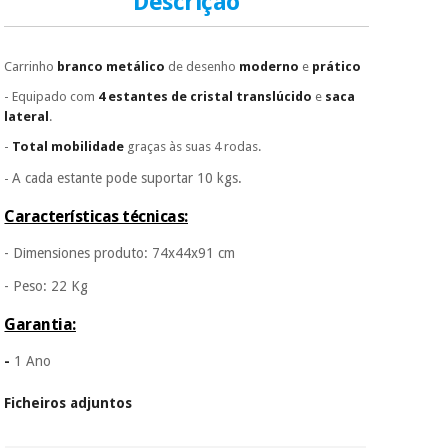
Descrição
de cartão.
É gratuito para si
Instrumental
Carrinho
branco metálico
de desenho
moderno
e
prático
porque a SeQura
cirúrgico
colabora com a
(liquidação)
- Equipado com
4 estantes de cristal translúcido
e
saca
Fisaude para que
lateral
.
assim seja.
-
Total mobilidade
graças às suas 4 rodas.
Muito
conveniente
, pois
A cada estante pode suportar 10 kgs.
-
hoje paga apenas 1/3
do valor. As restantes
Características técnicas:
duas prestações
serão cobradas no
- Dimensiones produto: 74x44x91 cm
mesmo dia de cada
mês.
- Peso: 22 Kg
Sem
Garantia:
compromisso.
Pode adiantar o
-
1 Ano
pagamento total ou
parcial quando
Ficheiros adjuntos
quiser, sem
penalizações ou
truques.