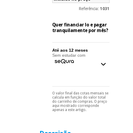
essencial
para
Fisaude
Referência:
1031
Desportos
coronavirus
Aluguer
e jogos
Quer financiar lo e pagar
tranquilamente por mês?
Vestuário
Aerobic,
sanitário
fitness e
pilates
Até aos 12 meses
Veterinária
Sem estudar com
Desportos
Ortopedia
e jogos
Instrumental
cirúrgico
Vestuário
(liquidação)
sanitário
O valor final das cotas mensais se
Pode escolhê-lo no final
calcula em função do valor total
do processo de compra,
do carrinho de compras. O preço
ao escolher o método de
aqui mostrado corresponde
pagamento.
Só
apenas a este artigo.
Veterinária
precisará do seu
documento de
identificação,
número de
Ortopedia
telemóvel e número