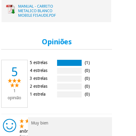
MANUAL - CARRITO
Os seus dados
METALICO BLANCO
protegidos.
Não
MOBILE FISAUDE.PDF
vendemos os seus
dados a terceiros
nem o
incomodaremos para
Opiniões
tentar vender-lhe um
crédito pessoal.
5 estrelas
(1)
5
4 estrelas
(0)
3 estrelas
(0)
2 estrelas
(0)
1
1 estrela
(0)
opinião
Muy bien
anônimo