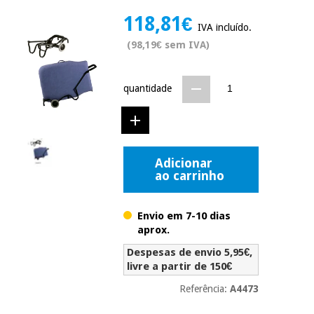
Novidades
118,81€
Material
Medicina
IVA incluído.
médico
tradicional
(98,19€ sem IVA)
chinesa
sanitário
Novidades
Ofertas
Mobiliário
quantidade
Medicina
clínico
tradicional
Outlet
Ofertas
chinesa
Gabinetes
terapêuticos
Adicionar
Fisaude
Mobiliário
ao carrinho
Outlet
Material de
Tech
clínico
proteção
Academy
essencial
Envio em 7-10 dias
para
Gabinetes
aprox.
coronavirus
Fisaude
terapêuticos
Fisaude
Despesas de envio 5,95€,
Tech
Aluguer
livre a partir de 150€
Aerobic,
Academy
fitness
Material de
Referência:
A4473
e
proteção
pilates