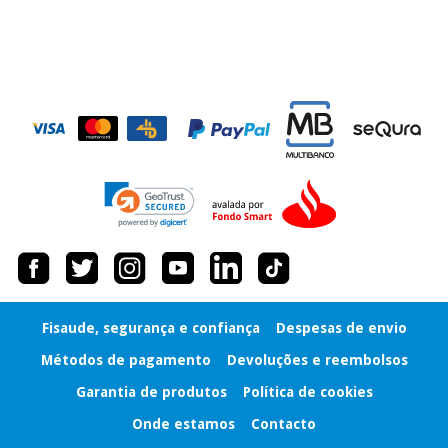
Fisaude, segurança e confiança
Despesas de envio
Métodos de pagamento
Devoluções e reembolsos
Garantia de produtos
Política de cookies
Onde estamos
Contacto