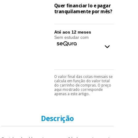
essencial
Quer financiar lo e pagar
para
Fisaude
tranquilamente por mês?
Desportos
coronavirus
Aluguer
e jogos
Até aos 12 meses
Vestuário
Aerobic,
Sem estudar com
sanitário
fitness e
pilates
Veterinária
Desportos
Ortopedia
e jogos
O valor final das cotas mensais se
Pode escolhê-lo no final
calcula em função do valor total
do processo de compra,
Instrumental
do carrinho de compras. O preço
ao escolher o método de
cirúrgico
aqui mostrado corresponde
Vestuário
pagamento.
Só
apenas a este artigo.
(liquidação)
sanitário
precisará do seu
documento de
identificação,
número de
Veterinária
Descrição
telemóvel e número
de cartão.
É gratuito para si
Ortopedia