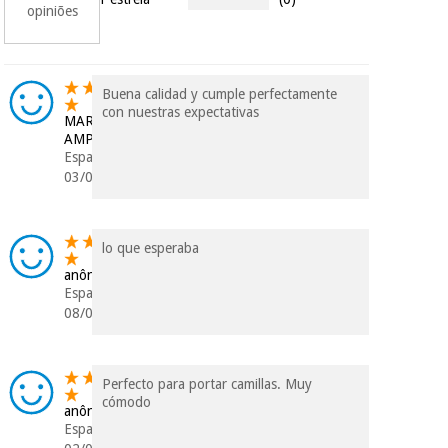
opiniões
dados a terceiros
nem o
incomodaremos para
tentar vender-lhe um
crédito pessoal.
Buena calidad y cumple perfectamente
con nuestras expectativas
MARÍA
AMPARO
Espanha
03/04/2025
lo que esperaba
anônimo
Espanha
08/07/2024
Perfecto para portar camillas. Muy
cómodo
anônimo
Espanha