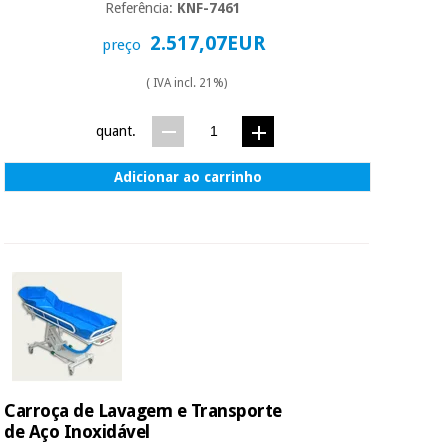
essencial
Referência:
KNF-7461
para
Fisaude
Desportos
2.517,07EUR
coronavirus
preço
Aluguer
e jogos
( IVA incl. 21%)
Vestuário
Aerobic,
sanitário
fitness e
quant.
pilates
Veterinária
Adicionar ao carrinho
Desportos
Ortopedia
e jogos
Instrumental
cirúrgico
Vestuário
(liquidação)
sanitário
Veterinária
Carroça de Lavagem e Transporte
de Aço Inoxidável
Ortopedia