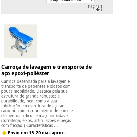
Novidades
Página
1
Material
de 1
Medicina
médico
tradicional
chinesa
sanitário
Novidades
Ofertas
Mobiliário
Medicina
clínico
tradicional
Outlet
Ofertas
chinesa
Gabinetes
terapêuticos
Carroça de lavagem e transporte de
aço epoxi-poliéster
Fisaude
Mobiliário
Outlet
Material de
Tech
clínico
Carroça desenhada para a lavagem e
proteção
Academy
transporte de pacientes e idosos com
essencial
pouca mobilidade. Destaca pela sua
para
estrutura de grande robustez e
Gabinetes
durabilidade, bem como a sua
coronavirus
Fisaude
terapêuticos
fabricação em estrutura de aço ao
Fisaude
carbono com recubrimiento de epoxi e
Tech
Aluguer
elementos criticos em aço inoxidável
Aerobic,
Academy
(tornilleria, eixos, articulações e peças
fitness
Material de
com fricção.) Características ...
e
proteção
Envio em 15-20 dias aprox.
pilates