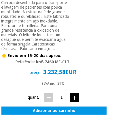
Carroça desenhada para o transporte
e lavagem de pacientes com pouca
mobilidade. A estrutura é de grande
Instrumental
robustez e durebilidad. Este fabricado
cirúrgico
integralmente em aço inoxdable.
Estrutura e tornilleria. Para uma
(liquidação)
grande resistência à oxidacion de
materiais. O leito de lona, tem um
desague que permite evacuar a água
de forma singela Carateristicas
técnicas: - Fabricado em aço ...
Envio em 15-20 dias aprox.
Referência:
knf-7460 MF-CLT
3.232,58EUR
preço
( IVA incl. 21%)
quant.
Adicionar ao carrinho