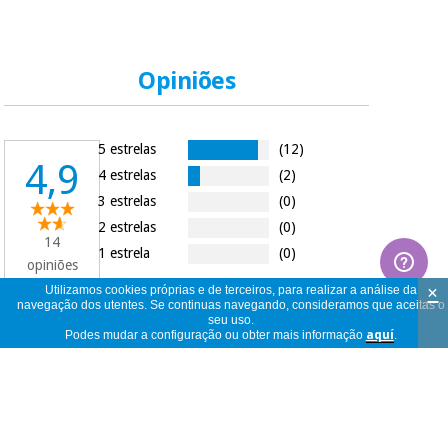
Opiniões
5 estrelas
(12)
4,9
4 estrelas
(2)
3 estrelas
(0)
2 estrelas
(0)
14
1 estrela
(0)
opiniões
×
Utilizamos cookies próprias e de terceiros, para realizar a análise da
navegação dos utentes. Se continuas navegando, consideramos que aceitas o
seu uso.
Podes mudar a configuração ou obter mais informação
aquí
.
14
ver
opiniões
<<
<
1
/
2
>
>>
por
página