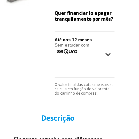
essencial
para
Fisaude
Desportos
Quer financiar lo e pagar
coronavirus
Aluguer
e jogos
tranquilamente por mês?
Vestuário
Aerobic,
sanitário
fitness e
Até aos 12 meses
Sem estudar com
pilates
Veterinária
Desportos
Ortopedia
e jogos
Instrumental
O valor final das cotas mensais se
Pode escolhê-lo no final
calcula em função do valor total
cirúrgico
Vestuário
do processo de compra,
do carrinho de compras.
(liquidação)
ao escolher o método de
sanitário
pagamento.
Só
precisará do seu
documento de
identificação,
Descrição
Veterinária
número de
telemóvel e número
de cartão.
Ortopedia