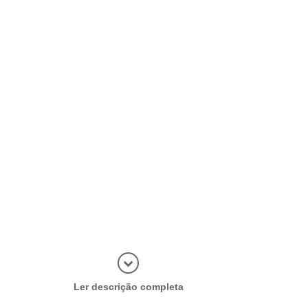
Abrir mais
Ler descrição completa