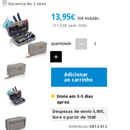
Garantia de 2 anos
Novidades
Material
Medicina
13,95€
médico
tradicional
IVA incluído.
chinesa
sanitário
Novidades
(11,53€ sem IVA)
Ofertas
Mobiliário
Medicina
clínico
quantidade
tradicional
Outlet
Ofertas
chinesa
Gabinetes
terapêuticos
Fisaude
Mobiliário
Adicionar
Outlet
Material de
Tech
clínico
ao carrinho
proteção
Academy
essencial
para
Gabinetes
coronavirus
Envio em 3-5 dias
Fisaude
terapêuticos
aprox.
Fisaude
Tech
Aluguer
Aerobic,
Despesas de envio 5,95€,
Academy
fitness
livre a partir de 150€
Material de
e
proteção
pilates
Referência:
EB14.012