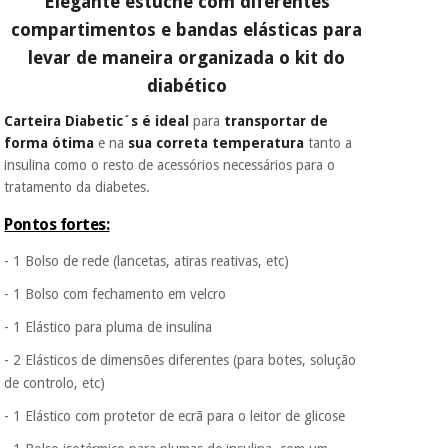
Elegante estuche com diferentes
É gratuito para si
compartimentos e bandas elásticas para
porque a SeQura
colabora com a
Instrumental
levar de maneira organizada o kit do
Fisaude para que
cirúrgico
assim seja.
diabético
(liquidação)
Muito
Carteira Diabetic´s é ideal
para
transportar de
conveniente
, pois
forma ótima
e na
sua correta temperatura
tanto a
hoje paga apenas 1/3
insulina como o resto de acessórios necessários para o
do valor. As restantes
tratamento da diabetes.
duas prestações
serão cobradas no
mesmo dia de cada
Pontos fortes:
mês.
- 1 Bolso de rede (lancetas, atiras reativas, etc)
Sem
compromisso.
- 1 Bolso com fechamento em velcro
Pode adiantar o
- 1 Elástico para pluma de insulina
pagamento total ou
parcial quando
- 2 Elásticos de dimensões diferentes (para botes, solução
quiser, sem
penalizações ou
de controlo, etc)
truques.
- 1 Elástico com protetor de ecrã para o leitor de glicose
Os seus dados