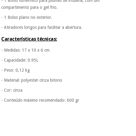
- 1 Bolso isotérmico para plumas de insulina, com um
protegidos.
Não
vendemos os seus
compartimento para o gel frio.
dados a terceiros
nem o
- 1 Bolso plano no exterior.
incomodaremos para
- Atiradores longos para facilitar a abertura.
tentar vender-lhe um
crédito pessoal.
Características técnicas:
- Medidas: 17 x 10 x 6 cm
- Capacidade: 0.95L
- Peso: 0,12 kg
- Material: polyester cinza bitono
- Cor: cinza
- Conteúdo máximo recomendado: 600 gr