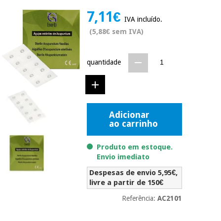
Novidades
7,11€
Material
Medicina
IVA incluído.
médico
tradicional
(5,88€ sem IVA)
chinesa
sanitário
Novidades
Ofertas
Mobiliário
quantidade
Medicina
clínico
tradicional
Outlet
Ofertas
chinesa
Gabinetes
terapêuticos
Adicionar
Fisaude
Mobiliário
ao carrinho
Outlet
Material de
Tech
clínico
proteção
Academy
essencial
Produto em estoque.
para
Envio imediato
Gabinetes
coronavirus
Fisaude
terapêuticos
Despesas de envio 5,95€,
Fisaude
Tech
livre a partir de 150€
Aluguer
Aerobic,
Academy
fitness
Referência:
AC2101
Material de
e
proteção
pilates