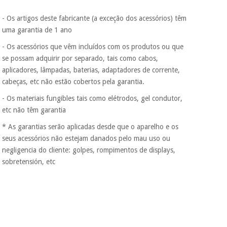
dados a terceiros
nem o
- Os artigos deste fabricante (a exceção dos acessórios) têm
incomodaremos para
tentar vender-lhe um
uma garantia de 1 ano
crédito pessoal.
- Os acessórios que vêm incluídos com os produtos ou que
se possam adquirir por separado, tais como cabos,
aplicadores, lâmpadas, baterias, adaptadores de corrente,
cabeças, etc não estão cobertos pela garantia.
- Os materiais fungibles tais como elétrodos, gel condutor,
etc não têm garantia
* As garantias serão aplicadas desde que o aparelho e os
seus acessórios não estejam danados pelo mau uso ou
negligencia do cliente: golpes, rompimentos de displays,
sobretensión, etc