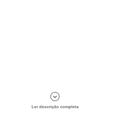
Abrir mais
Ler descrição completa