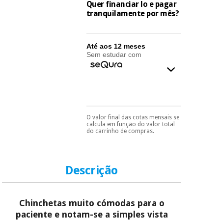
essencial
Quer financiar lo e pagar
para
tranquilamente por mês?
Fisaude
Desportos
coronavirus
Aluguer
e jogos
Até aos 12 meses
Vestuário
Aerobic,
Sem estudar com
sanitário
fitness e
pilates
Veterinária
Desportos
Ortopedia
e jogos
O valor final das cotas mensais se
Pode escolhê-lo no final
calcula em função do valor total
do processo de compra,
do carrinho de compras.
Instrumental
ao escolher o método de
cirúrgico
pagamento.
Só
Vestuário
precisará do seu
(liquidação)
sanitário
documento de
identificação,
Descrição
número de
telemóvel e número
Veterinária
de cartão.
Chinchetas muito cómodas para o
É gratuito para si
paciente e notam-se a simples vista
Ortopedia
porque a SeQura