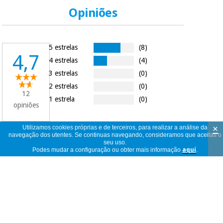
Opiniões
5 estrelas
(8)
4,7
4 estrelas
(4)
3 estrelas
(0)
2 estrelas
(0)
12
1 estrela
(0)
opiniões
×
Utilizamos cookies próprias e de terceiros, para realizar a análise da
navegação dos utentes. Se continuas navegando, consideramos que aceitas o
seu uso.
12
ver
Podes mudar a configuração ou obter mais informação
aquí
.
opiniões
<<
<
1
/
2
>
>>
por
página
Buena calidad
c
Espanha