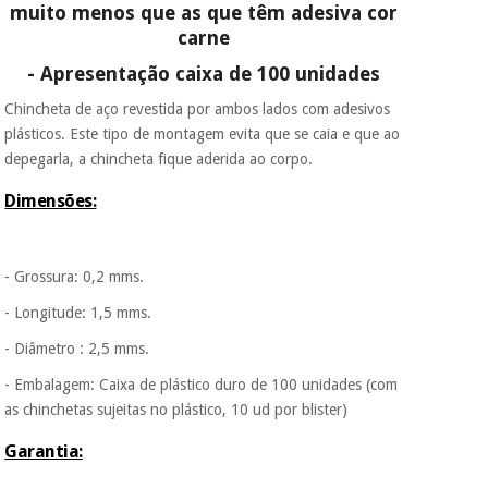
muito menos que as que têm adesiva cor
colabora com a
Fisaude para que
carne
assim seja.
Instrumental
- Apresentação caixa de 100 unidades
cirúrgico
Muito
(liquidação)
conveniente
, pois
Chincheta de aço
revestida por ambos lados com adesivos
hoje paga apenas 1/3
plásticos. Este tipo de montagem evita que se caia e que ao
do valor. As restantes
depegarla, a chincheta fique aderida ao corpo.
duas prestações
serão cobradas no
Dimensões:
mesmo dia de cada
mês.
Sem
- Grossura: 0,2 mms.
compromisso.
Pode adiantar o
- Longitude: 1,5 mms.
pagamento total ou
parcial quando
- Diâmetro : 2,5 mms.
quiser, sem
penalizações ou
- Embalagem: Caixa de plástico duro de 100 unidades (com
truques.
as chinchetas sujeitas no plástico, 10 ud por blister)
Os seus dados
Garantia:
protegidos.
Não
vendemos os seus