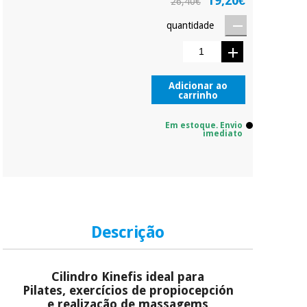
19,20€
26,40€
Sem
quantidade
compromisso.
Instrumental
Pode adiantar o
cirúrgico
pagamento total ou
(liquidação)
parcial quando
quiser, sem
Adicionar ao
carrinho
penalizações ou
truques.
Em estoque. Envio
Os seus dados
imediato
protegidos.
Não
vendemos os seus
dados a terceiros
nem o
incomodaremos para
tentar vender-lhe um
crédito pessoal.
Descrição
Cilindro Kinefis ideal para
Pilates, exercícios de propiocepción
e realização de massagems