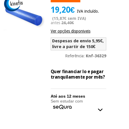
Novidades
19,20€
Material
Medicina
IVA incluído.
médico
tradicional
(15,87€ sem IVA)
chinesa
sanitário
antes
26,40€
Novidades
Ofertas
Ver opções disponiveis
Mobiliário
Medicina
clínico
Despesas de envio 5,95€,
tradicional
livre a partir de 150€
Outlet
Ofertas
chinesa
Gabinetes
Referência:
Knf-36329
terapêuticos
Fisaude
Mobiliário
Quer financiar lo e pagar
Outlet
Material de
Tech
clínico
tranquilamente por mês?
proteção
Academy
essencial
para
Gabinetes
coronavirus
Até aos 12 meses
Fisaude
terapêuticos
Sem estudar com
Fisaude
Tech
Aluguer
Aerobic,
Academy
fitness
Material de
e
proteção
pilates