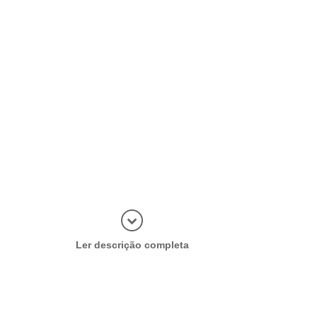
Abrir mais
Ler descrição completa