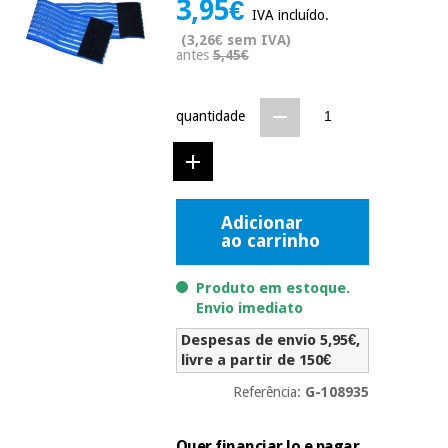
3,95€
Novidades
IVA incluído.
Material
Medicina
(3,26€ sem IVA)
médico
tradicional
antes
5,45€
chinesa
sanitário
Novidades
Ofertas
quantidade
Mobiliário
Medicina
clínico
tradicional
Outlet
Ofertas
chinesa
Gabinetes
terapêuticos
Adicionar
ao carrinho
Fisaude
Mobiliário
Outlet
Material de
Tech
clínico
proteção
Academy
Produto em estoque.
essencial
Envio imediato
para
Gabinetes
coronavirus
Despesas de envio 5,95€,
Fisaude
terapêuticos
Fisaude
livre a partir de 150€
Tech
Aluguer
Aerobic,
Academy
Referência:
G-108935
fitness
Material de
e
proteção
pilates
Quer financiar lo e pagar