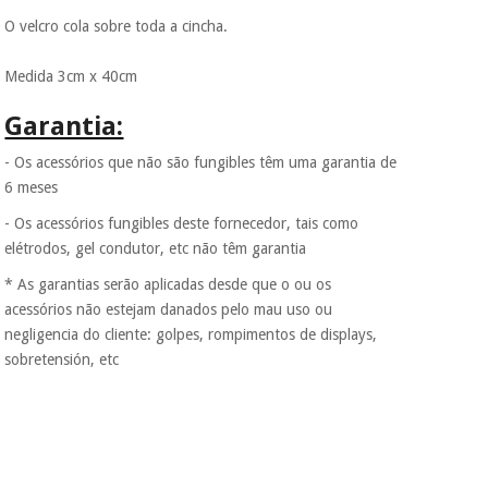
colabora com a
Fisaude para que
O velcro cola sobre toda a cincha.
assim seja.
Instrumental
Medida 3cm x 40cm
Muito
cirúrgico
conveniente
, pois
(liquidação)
hoje paga apenas 1/3
Garantia:
do valor. As restantes
duas prestações
- Os acessórios que não são fungibles têm uma garantia de
serão cobradas no
6 meses
mesmo dia de cada
mês.
- Os acessórios fungibles deste fornecedor, tais como
elétrodos, gel condutor, etc não têm garantia
Sem
compromisso.
* As garantias serão aplicadas desde que o ou os
Pode adiantar o
acessórios não estejam danados pelo mau uso ou
pagamento total ou
parcial quando
negligencia do cliente: golpes, rompimentos de displays,
quiser, sem
sobretensión, etc
penalizações ou
truques.
Os seus dados
protegidos.
Não
vendemos os seus
dados a terceiros