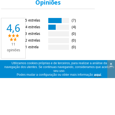
Opiniões
5 estrelas
(7)
4,6
4 estrelas
(4)
3 estrelas
(0)
2 estrelas
(0)
11
1 estrela
(0)
opiniões
×
Utilizamos cookies próprias e de terceiros, para realizar a análise da
navegação dos utentes. Se continuas navegando, consideramos que aceitas o
11
ver
seu uso.
Podes mudar a configuração ou obter mais informação
aquí
.
opiniões
<<
<
1
/
2
>
>>
por
página
....
anônimo
Portugal