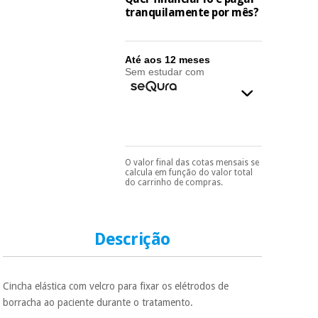
essencial
tranquilamente por mês?
para
Fisaude
Desportos
coronavirus
Aluguer
e jogos
Até aos 12 meses
Sem estudar com
Vestuário
Aerobic,
sanitário
fitness e
pilates
Veterinária
Desportos
Ortopedia
O valor final das cotas mensais se
e jogos
Pode escolhê-lo no final
calcula em função do valor total
do processo de compra,
do carrinho de compras.
ao escolher o método de
Instrumental
pagamento.
Só
cirúrgico
Vestuário
precisará do seu
(liquidação)
documento de
sanitário
identificação,
Descrição
número de
telemóvel e número
Veterinária
de cartão.
Cincha elástica com velcro para fixar os elétrodos de
É gratuito para si
borracha ao paciente durante o tratamento.
porque a SeQura
Ortopedia