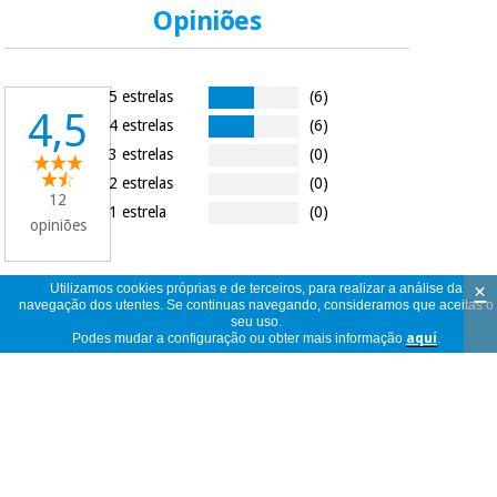
Opiniões
5 estrelas
(6)
4,5
4 estrelas
(6)
3 estrelas
(0)
2 estrelas
(0)
12
1 estrela
(0)
opiniões
×
Utilizamos cookies próprias e de terceiros, para realizar a análise da
navegação dos utentes. Se continuas navegando, consideramos que aceitas o
12
ver
seu uso.
opiniões
<<
<
1
/
2
>
>>
Podes mudar a configuração ou obter mais informação
aquí
.
por
página
Bom aperto.
anônimo
Portugal