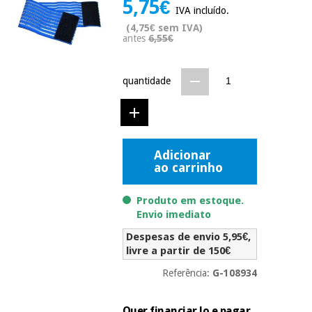
5,75€
Novidades
IVA incluído.
Material
Medicina
(4,75€ sem IVA)
médico
tradicional
antes
6,55€
chinesa
sanitário
Novidades
Ofertas
quantidade
Mobiliário
Medicina
clínico
tradicional
Outlet
Ofertas
chinesa
Gabinetes
terapêuticos
Adicionar
ao carrinho
Fisaude
Mobiliário
Outlet
Material de
Tech
clínico
proteção
Academy
Produto em estoque.
essencial
Envio imediato
para
Gabinetes
coronavirus
Despesas de envio 5,95€,
Fisaude
terapêuticos
Fisaude
livre a partir de 150€
Tech
Aluguer
Aerobic,
Academy
Referência:
G-108934
fitness
Material de
e
proteção
pilates
Quer financiar lo e pagar