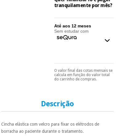
essencial
tranquilamente por mês?
para
Fisaude
Desportos
coronavirus
Aluguer
e jogos
Até aos 12 meses
Sem estudar com
Vestuário
Aerobic,
sanitário
fitness e
pilates
Veterinária
Desportos
Ortopedia
O valor final das cotas mensais se
e jogos
Pode escolhê-lo no final
calcula em função do valor total
do processo de compra,
do carrinho de compras.
ao escolher o método de
Instrumental
pagamento.
Só
cirúrgico
Vestuário
precisará do seu
(liquidação)
documento de
sanitário
identificação,
Descrição
número de
telemóvel e número
Veterinária
de cartão.
Cincha elástica com velcro para fixar os elétrodos de
É gratuito para si
borracha ao paciente durante o tratamento.
porque a SeQura
Ortopedia