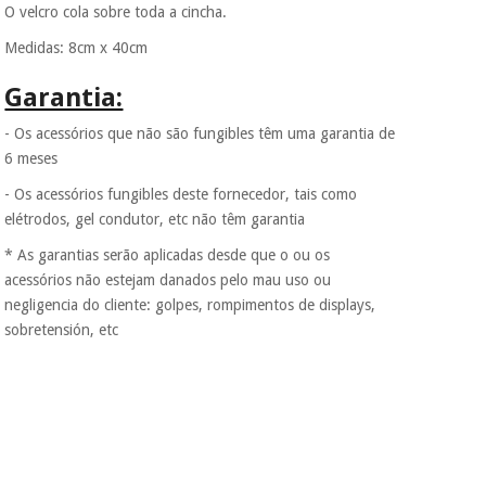
colabora com a
O velcro cola sobre toda a cincha.
Fisaude para que
assim seja.
Medidas: 8cm x 40cm
Instrumental
Muito
cirúrgico
Garantia:
conveniente
, pois
(liquidação)
hoje paga apenas 1/3
- Os acessórios que não são fungibles têm uma garantia de
do valor. As restantes
duas prestações
6 meses
serão cobradas no
- Os acessórios fungibles deste fornecedor, tais como
mesmo dia de cada
mês.
elétrodos, gel condutor, etc não têm garantia
Sem
* As garantias serão aplicadas desde que o ou os
compromisso.
acessórios não estejam danados pelo mau uso ou
Pode adiantar o
negligencia do cliente: golpes, rompimentos de displays,
pagamento total ou
parcial quando
sobretensión, etc
quiser, sem
penalizações ou
truques.
Os seus dados
protegidos.
Não
vendemos os seus
dados a terceiros