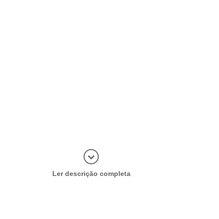
Abrir mais
Ler descrição completa