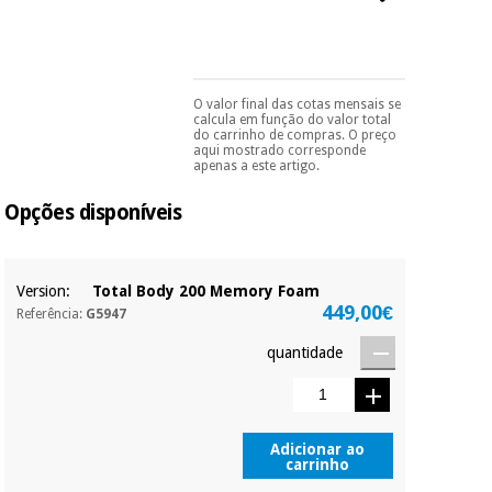
essencial
para
Fisaude
Desportos
coronavirus
Aluguer
e jogos
O valor final das cotas mensais se
Pode escolhê-lo no final
Vestuário
Aerobic,
calcula em função do valor total
do processo de compra,
sanitário
do carrinho de compras. O preço
fitness e
ao escolher o método de
aqui mostrado corresponde
pagamento.
Só
pilates
apenas a este artigo.
precisará do seu
Veterinária
documento de
Opções disponíveis
identificação,
Desportos
número de
Ortopedia
telemóvel e número
e jogos
de cartão.
Version:
Total Body 200 Memory Foam
Instrumental
É gratuito para si
449,00€
Referência:
G5947
cirúrgico
Vestuário
porque a SeQura
(liquidação)
sanitário
colabora com a
quantidade
Fisaude para que
assim seja.
Veterinária
Muito
conveniente
, pois
Adicionar ao
hoje paga apenas 1/3
carrinho
Ortopedia
do valor. As restantes