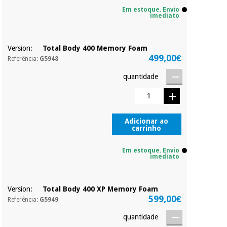
duas prestações
Em estoque. Envio
serão cobradas no
imediato
mesmo dia de cada
Instrumental
mês.
cirúrgico
(liquidação)
Version:
Total Body 400 Memory Foam
Sem
499,00€
compromisso.
Referência:
G5948
Pode adiantar o
pagamento total ou
quantidade
parcial quando
quiser, sem
penalizações ou
truques.
Adicionar ao
carrinho
Os seus dados
protegidos.
Não
vendemos os seus
Em estoque. Envio
dados a terceiros
imediato
nem o
incomodaremos para
tentar vender-lhe um
Version:
Total Body 400 XP Memory Foam
crédito pessoal.
599,00€
Referência:
G5949
quantidade