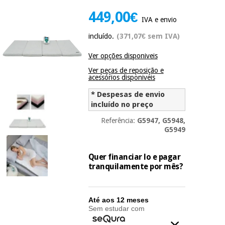
Novidades
449,00€
Material
Medicina
IVA e envio
médico
tradicional
incluído.
(371,07€ sem IVA)
chinesa
sanitário
Novidades
Ofertas
Ver opções disponiveis
Mobiliário
Medicina
Ver peças de reposição e
clínico
acessórios disponiveis
tradicional
Outlet
Ofertas
chinesa
* Despesas de envio
Gabinetes
incluído no preço
terapêuticos
Referência:
G5947, G5948,
Fisaude
Mobiliário
Outlet
Material de
G5949
Tech
clínico
proteção
Academy
essencial
Quer financiar lo e pagar
para
Gabinetes
tranquilamente por mês?
coronavirus
Fisaude
terapêuticos
Fisaude
Tech
Aluguer
Aerobic,
Academy
Até aos 12 meses
fitness
Material de
Sem estudar com
e
proteção
pilates