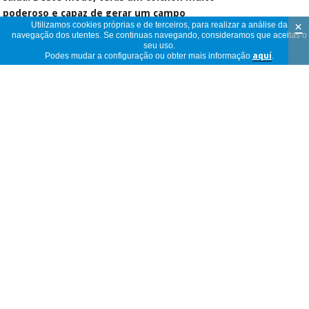
poderoso e capaz de gerar um campo
×
Utilizamos cookies próprias e de terceiros, para realizar a análise da
electromagnético mais intenso que o resto de
navegação dos utentes. Se continuas navegando, consideramos que aceitas o
modelos de colchón Globus.
seu uso.
Podes mudar a configuração ou obter mais informação
aquí
.
Características técnicas: