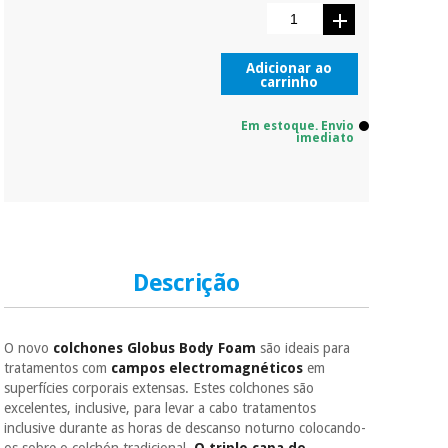
Adicionar ao
carrinho
Em estoque. Envio
imediato
Descrição
O novo
colchones Globus Body Foam
são ideais para
tratamentos com
campos electromagnéticos
em
superfícies corporais extensas. Estes colchones são
excelentes, inclusive, para levar a cabo tratamentos
inclusive durante as horas de descanso noturno colocando-
os sobre o colchón tradicional.
O triplo capa de