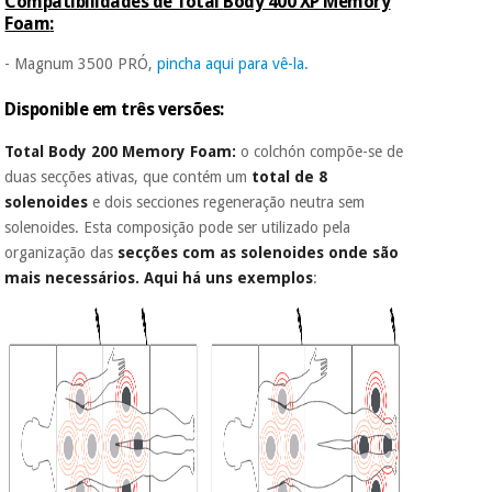
Compatibilidades de Total
Body 400 XP Memory
Foam
:
- Magnum 3500 PRÓ,
pincha aqui para vê-la.
D
isponible em três versões:
Total Body 200 Memory Foam:
o colchón compõe-se de
duas secções ativas, que contém um
total de 8
solenoides
e dois secciones regeneração neutra sem
solenoides. Esta composição pode ser utilizado pela
organização das
secções com as solenoides onde são
mais necessários.
Aqui há uns exemplos
: