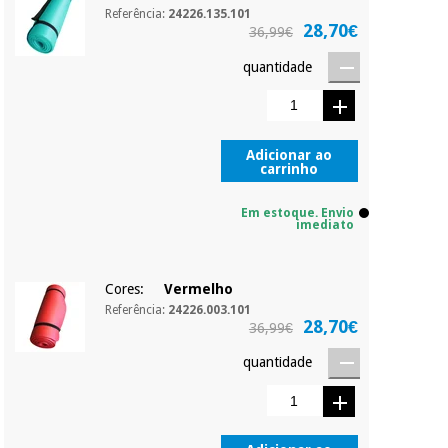
Sem
Referência:
24226.135.101
compromisso.
28,70€
36,99€
Pode adiantar o
Instrumental
pagamento total ou
quantidade
cirúrgico
parcial quando
(liquidação)
quiser, sem
penalizações ou
truques.
Adicionar ao
Os seus dados
carrinho
protegidos.
Não
vendemos os seus
Em estoque. Envio
dados a terceiros
imediato
nem o
incomodaremos para
tentar vender-lhe um
Cores:
Vermelho
crédito pessoal.
Referência:
24226.003.101
28,70€
36,99€
quantidade