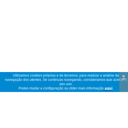
×
Utilizamos cookies próprias e de terceiros, para realizar a análise da
navegação dos utentes. Se continuas navegando, consideramos que aceitas o
seu uso.
Podes mudar a configuração ou obter mais informação
aquí
.