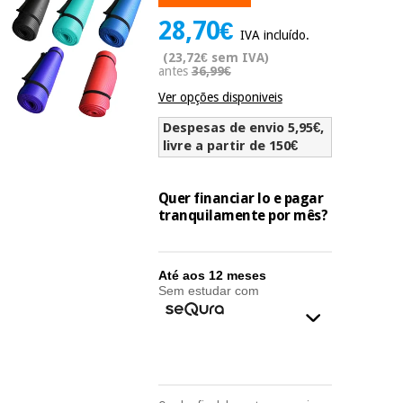
Novidades
28,70€
Material
Medicina
IVA incluído.
médico
tradicional
(23,72€ sem IVA)
chinesa
sanitário
antes
36,99€
Novidades
Ofertas
Ver opções disponiveis
Mobiliário
Medicina
clínico
Despesas de envio 5,95€,
tradicional
livre a partir de 150€
Outlet
Ofertas
chinesa
Gabinetes
terapêuticos
Quer financiar lo e pagar
tranquilamente por mês?
Fisaude
Mobiliário
Outlet
Material de
Tech
clínico
proteção
Academy
essencial
Até aos 12 meses
para
Sem estudar com
Gabinetes
coronavirus
Fisaude
terapêuticos
Fisaude
Tech
Aluguer
Aerobic,
Academy
fitness
Material de
e
proteção
pilates