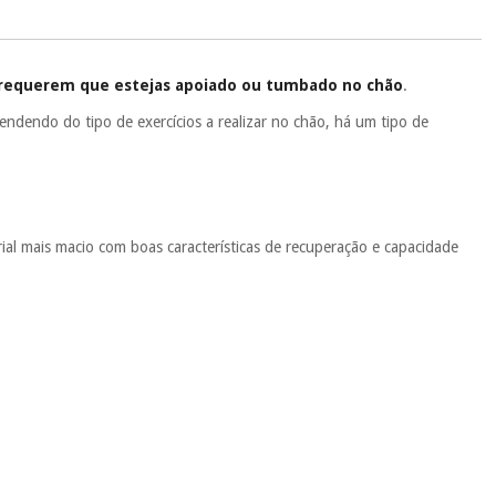
ente
, pois hoje paga apenas 1/3 do valor. As restantes duas
 cobradas no mesmo dia de cada mês.
sso.
Pode adiantar o pagamento total ou parcial quando quiser,
 requerem que estejas apoiado ou tumbado no chão
.
 ou truques.
ndendo do tipo de exercícios a realizar no chão, há um tipo de
protegidos.
Não vendemos os seus dados a terceiros nem o
ra tentar vender-lhe um crédito pessoal.
rial mais macio com boas características de recuperação e capacidade