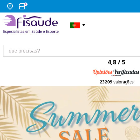
4,8 / 5
23209
valorações