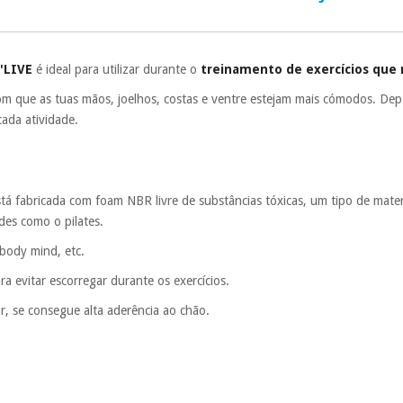
Muito conveni
prestações serão
Sem compromi
u'LIVE
é ideal para utilizar durante o
treinamento de exercícios que
sem penalizações
om que as tuas mãos, joelhos, costas e ventre estejam mais cómodos. Depe
Os seus dados 
ada atividade.
incomodaremos pa
está fabricada com foam NBR livre de substâncias tóxicas, um tipo de mate
ades como o pilates.
, body mind, etc.
ra evitar escorregar durante os exercícios.
r, se consegue alta aderência ao chão.