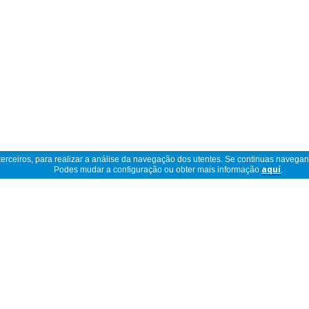
 terceiros, para realizar a análise da navegação dos utentes. Se continuas navega
Podes mudar a configuração ou obter mais informação
aquí
.
Ler descrição completa