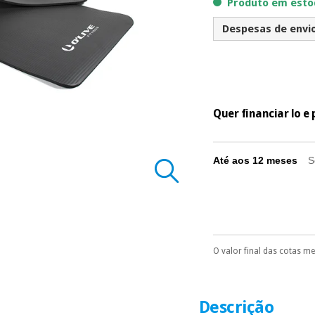
Produto em estoq
Despesas de envio 
Quer financiar lo 
Até aos 12 meses
S
O valor final das cotas m
Pode escolhê-lo no 
Só precisará do 
número de cartão
É gratuito para
Descrição