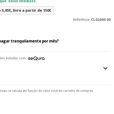
ue. Envio imediato
5,95€, livre a partir de 150€
Referência:
CL02600.00
e pagar tranquilamente por mês?
em estudar com
ensais se calcula em função do valor total do carrinho de compras.
final do processo de compra, ao escolher o método de pagamento.
seu documento de identificação, número de telemóvel e
.
 si
porque a SeQura colabora com a Fisaude para que assim seja.