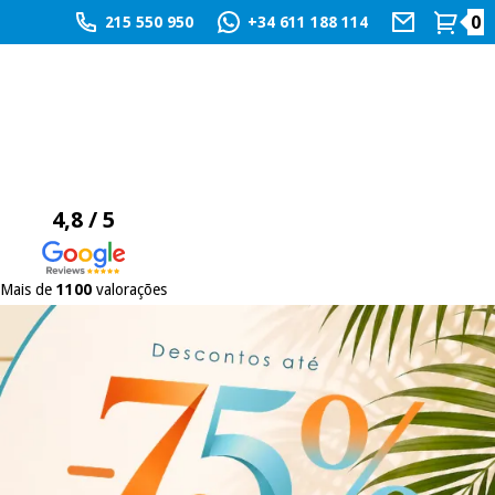
0
215 550 950
+34 611 188 114
4,8 / 5
Mais de
1100
valorações