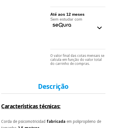
essencial
para
Fisaude
Desportos
coronavirus
Aluguer
Até aos 12 meses
e jogos
Sem estudar com
Vestuário
Aerobic,
sanitário
fitness e
pilates
Veterinária
O valor final das cotas mensais se
Pode escolhê-lo no final
Desportos
calcula em função do valor total
do processo de compra,
Ortopedia
do carrinho de compras.
e jogos
ao escolher o método de
pagamento.
Só
precisará do seu
Instrumental
documento de
cirúrgico
Vestuário
identificação,
Descrição
(liquidação)
número de
sanitário
telemóvel e número
de cartão.
Características técnicas:
Veterinária
É gratuito para si
porque a SeQura
colabora com a
Corda de psicomotricidad
fabricada
em polipropileno de
Fisaude para que
Ortopedia