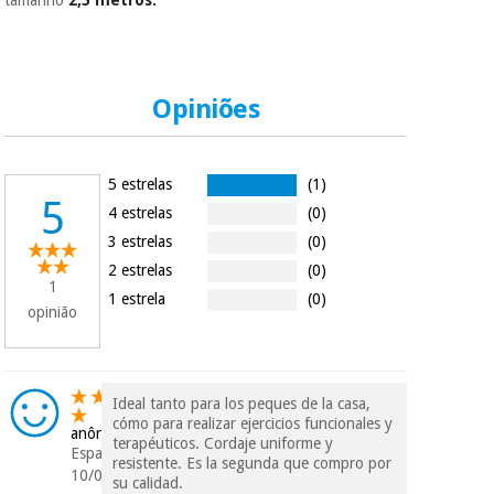
tamanho
2,5 metros.
assim seja.
Muito
Instrumental
conveniente
, pois
cirúrgico
hoje paga apenas 1/3
do valor. As restantes
Opiniões
(liquidação)
duas prestações
serão cobradas no
mesmo dia de cada
mês.
5 estrelas
(1)
5
4 estrelas
(0)
Sem
compromisso.
3 estrelas
(0)
Pode adiantar o
2 estrelas
(0)
pagamento total ou
1
parcial quando
1 estrela
(0)
opinião
quiser, sem
penalizações ou
truques.
Os seus dados
Ideal tanto para los peques de la casa,
protegidos.
Não
cómo para realizar ejercicios funcionales y
vendemos os seus
anônimo
terapéuticos. Cordaje uniforme y
dados a terceiros
Espanha
resistente. Es la segunda que compro por
nem o
10/09/2020
su calidad.
incomodaremos para