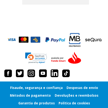
tentar vender-lhe um
crédito pessoal.
Fisaude, segurança e confiança
Despesas de envio
Métodos de pagamento
Devoluções e reembolsos
Garantia de produtos
Política de cookies