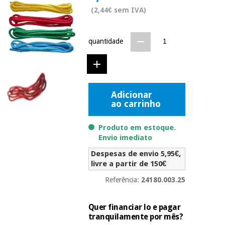
Novidades
(2,44€ sem IVA)
Material
Medicina
médico
tradicional
chinesa
sanitário
Novidades
quantidade
Ofertas
Mobiliário
Medicina
clínico
tradicional
Outlet
Ofertas
chinesa
Adicionar
Gabinetes
ao carrinho
terapêuticos
Fisaude
Mobiliário
Produto em estoque.
Outlet
Material de
Tech
clínico
Envio imediato
proteção
Academy
essencial
Despesas de envio 5,95€,
para
Gabinetes
livre a partir de 150€
coronavirus
Fisaude
terapêuticos
Fisaude
Referência:
24180.003.25
Tech
Aluguer
Aerobic,
Academy
fitness
Material de
Quer financiar lo e pagar
e
proteção
tranquilamente por mês?
pilates