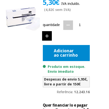
5,30€
Novidades
IVA incluído.
Material
Medicina
(4,82€ sem IVA)
médico
tradicional
chinesa
sanitário
Novidades
Ofertas
quantidade
Mobiliário
Medicina
clínico
tradicional
Outlet
Ofertas
chinesa
Gabinetes
Adicionar
terapêuticos
ao carrinho
Fisaude
Mobiliário
Outlet
Material de
Tech
clínico
Produto em estoque.
proteção
Academy
Envio imediato
essencial
para
Gabinetes
Despesas de envio 5,95€,
coronavirus
Fisaude
terapêuticos
livre a partir de 150€
Fisaude
Tech
Aluguer
Referência:
12.243.16
Aerobic,
Academy
fitness
Material de
e
proteção
Quer financiar lo e pagar
pilates