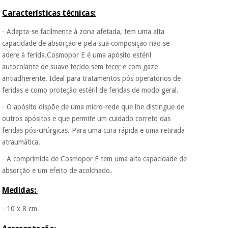
Fisaude para que
assim seja.
Características técnicas:
Instrumental
Muito
- Adapta-se facilmente à zona afetada, tem uma alta
cirúrgico
conveniente
, pois
capacidade de absorção e pela sua composição não se
hoje paga apenas 1/3
(liquidação)
adere à ferida.Cosmopor E é uma apósito estéril
do valor. As restantes
duas prestações
autocolante de suave tecido sem tecer e com gaze
serão cobradas no
antiadherente. Ideal para tratamentos pós operatorios de
mesmo dia de cada
feridas e como proteção estéril de feridas de modo geral.
mês.
- O apósito dispõe de uma micro-rede que lhe distingue de
Sem
outros apósitos e que permite um cuidado correto das
compromisso.
Pode adiantar o
feridas pós-cirúrgicas. Para uma cura rápida e uma retirada
pagamento total ou
atraumática.
parcial quando
quiser, sem
- A comprimida de Cosmopor E tem uma alta capacidade de
penalizações ou
absorção e um efeito de acolchado.
truques.
Medidas:
Os seus dados
protegidos.
Não
- 10 x 8 cm
vendemos os seus
dados a terceiros
nem o