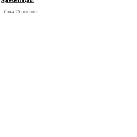
Apresentação:
incomodaremos para
tentar vender-lhe um
- Caixa 25 unidades
crédito pessoal.