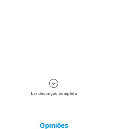
Abrir mais
Ler descrição completa
Opiniões