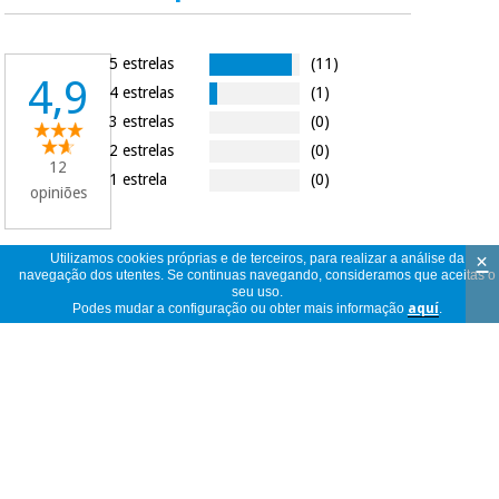
5 estrelas
(11)
4,9
4 estrelas
(1)
3 estrelas
(0)
2 estrelas
(0)
12
1 estrela
(0)
opiniões
×
Utilizamos cookies próprias e de terceiros, para realizar a análise da
navegação dos utentes. Se continuas navegando, consideramos que aceitas o
12
ver
seu uso.
opiniões
<<
<
1
/
2
>
>>
Podes mudar a configuração ou obter mais informação
aquí
.
por
página
Produto de qualidade. Utilização
constante sem qualquer problema de
Fernando
intolerância da pele.
Portugal
18/09/2025