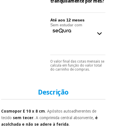
essencial
tranquilamente por mês?
para
Fisaude
Desportos
coronavirus
Aluguer
e jogos
Até aos 12 meses
Sem estudar com
Vestuário
Aerobic,
sanitário
fitness e
pilates
Veterinária
Desportos
O valor final das cotas mensais se
Pode escolhê-lo no final
Ortopedia
calcula em função do valor total
e jogos
do processo de compra,
do carrinho de compras.
ao escolher o método de
pagamento.
Só
Instrumental
precisará do seu
cirúrgico
Vestuário
documento de
(liquidação)
sanitário
identificação,
Descrição
número de
telemóvel e número
de cartão.
Veterinária
Cosmopor E 10 x 8 cm
. Apósitos autoadherentes de
É gratuito para si
tecido
sem tecer
. A comprimida central absorvente,
é
porque a SeQura
acolchada e não se adere à ferida
.
colabora com a
Ortopedia