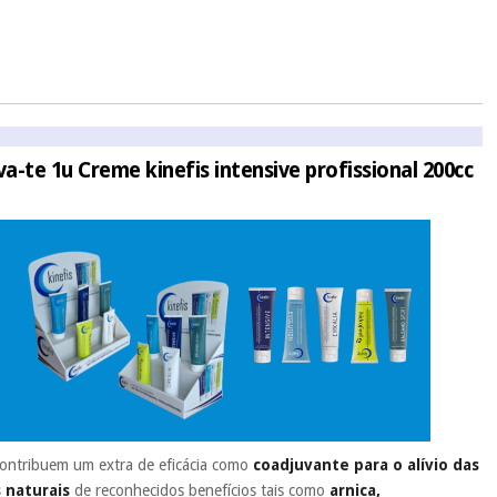
.
 si
porque a SeQura colabora com a Fisaude para que assim seja.
ente
, pois hoje paga apenas 1/3 do valor. As restantes duas
 cobradas no mesmo dia de cada mês.
sso.
Pode adiantar o pagamento total ou parcial quando quiser,
 ou truques.
va-te 1u Creme kinefis intensive profissional 200cc
protegidos.
Não vendemos os seus dados a terceiros nem o
ra tentar vender-lhe um crédito pessoal.
 contribuem um extra de eficácia como
coadjuvante para o alívio das
 naturais
de reconhecidos benefícios tais como
arnica,