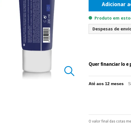
Adicionar a
Produto em estoq
Despesas de envio 
Quer financiar lo 
Até aos 12 meses
S
O valor final das cotas m
Pode escolhê-lo no 
Só precisará do 