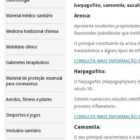
harpagofito, camomila, eucali
Arnica:
Material médico sanitário
Apresenta excelentes propriedades
Medicina tradicional chinesa
flavonoides (substâncias que tonif
O principal constituinte da arnic
Mobiliário clínico
traumatismos e alguns tipos de inf
CONSULTA MAIS INFORMAÇÃO 
Gabinetes terapêuticos
Harpagofito:
Material de proteção essencial
O harpagofito (Harpagophytum) é u
para coronavirus
século XX.
Existem numerosos estudos científ
Aerobic, fitness e pilates
processo inflamatorio.
Desportos e jogos
CONSULTA MAIS INFORMAÇÃO 
Camomila:
Vestuário sanitário
O seu principal característica é a 