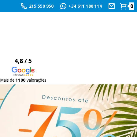
0
215 550 950
+34 611 188 114
4,8 / 5
Mais de
1100
valorações