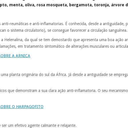
pto, menta, oliva, rosa mosqueta, bergamota, toronja, árvore de
 anti-reumáticas e anti-inflamatorias. É conhecida, desde a antiguidade,
ican o sistema circulatorio), se consegue favorecer a circulação sanguínea.
a é a Helenalina, da qual se tem demostardo que apresenta uma boa ação a
lamações, em tratamento sintomático de alterações musculares ou articula
SOBRE A ARNICA
ma planta originária do sul da África. Já desde a antiguidade se emprega
icos que demonstram a sua clara ação anti-inflamatoria. O seu mecanismo 
SOBRE O HARPAGOFITO
de ser um efetivo agente calmante e relajante.