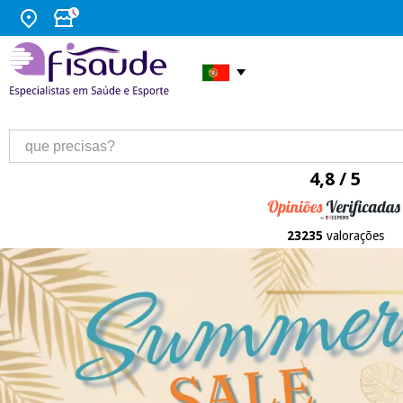
4,8 / 5
23235
valorações