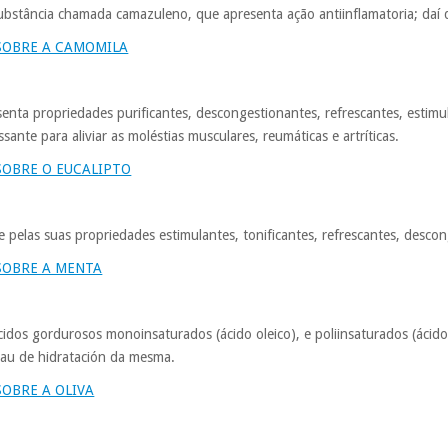
substância chamada camazuleno, que apresenta ação antiinflamatoria; d
SOBRE A CAMOMILA
senta propriedades purificantes, descongestionantes, refrescantes, estimu
sante para aliviar as moléstias musculares, reumáticas e artríticas.
SOBRE O EUCALIPTO
e pelas suas propriedades estimulantes, tonificantes, refrescantes, descong
SOBRE A MENTA
idos gordurosos monoinsaturados (ácido oleico), e poliinsaturados (ácido 
rau de hidratación da mesma.
OBRE A OLIVA