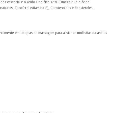
os essenciais: o ácido Linoléico 45% (Ômega 6) e o ácido
turais: Tocoferol (vitamina E), Carotenoides e Fitosteroles.
ionalmente em terapias de massagem para aliviar as moléstias da artritis
.