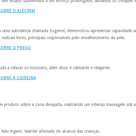
e têm estado submetidos a um esforço prolongado, aliviando os choques 
SOBRE O ALECRIM
 a uma substância chamada Eugenol, demonstrou apresentar capacidade an
radicais livres, principais responsáveis pelo envelhecimento da pele.
SOBRE O PREGO
uda a relaxar os músculos, além disso é calmante e relajante.
OBRE A CIDREIRA
e produto sobre a zona desejada, realizando um intenso massagem até a
. Não ingerir. Manter afastado do alcance das crianças.