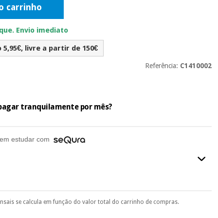
o carrinho
ue. Envio imediato
5,95€, livre a partir de 150€
Referência:
C1410002
e pagar tranquilamente por mês?
em estudar com
ensais se calcula em função do valor total do carrinho de compras.
final do processo de compra, ao escolher o método de pagamento.
seu documento de identificação, número de telemóvel e