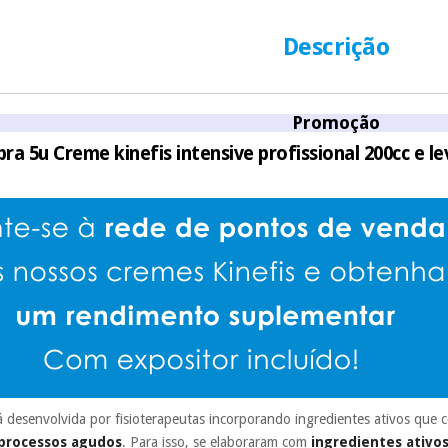
número de cartão
É gratuito para
Descrição
Muito conveni
prestações serão
Promoção
Sem compromi
sem penalizações
ra 5u Creme kinefis intensive profissional 200cc e le
Os seus dados 
incomodaremos pa
 desenvolvida por fisioterapeutas incorporando ingredientes ativos que
 processos agudos
. Para isso, se elaboraram com
ingredientes ativos