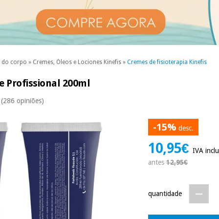
o do corpo
»
Cremes, Óleos e Lociones Kinefis
»
Cremes de fisioterapia Kinefis
e Profissional 200ml
(286 opiniões)
-15%
desc.
10,95€
IVA inclu
antes
12,95€
quantidade