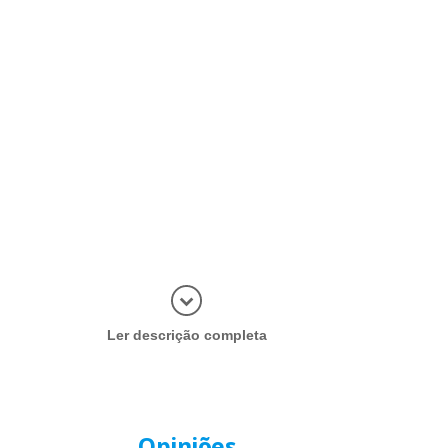
Abrir mais
Ler descrição completa
Opiniões