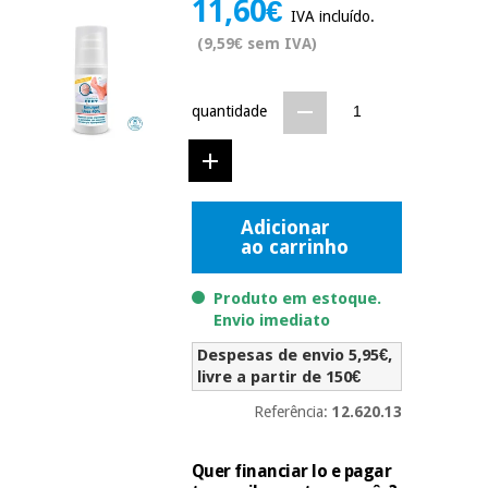
11,60€
Novidades
IVA incluído.
Material
Medicina
(9,59€ sem IVA)
médico
tradicional
chinesa
sanitário
Novidades
Ofertas
quantidade
Mobiliário
Medicina
clínico
tradicional
Outlet
Ofertas
chinesa
Gabinetes
Adicionar
terapêuticos
ao carrinho
Fisaude
Mobiliário
Outlet
Material de
Tech
clínico
Produto em estoque.
proteção
Academy
Envio imediato
essencial
para
Gabinetes
Despesas de envio 5,95€,
coronavirus
Fisaude
terapêuticos
livre a partir de 150€
Fisaude
Tech
Aluguer
Referência:
12.620.13
Aerobic,
Academy
fitness
Material de
e
proteção
Quer financiar lo e pagar
pilates