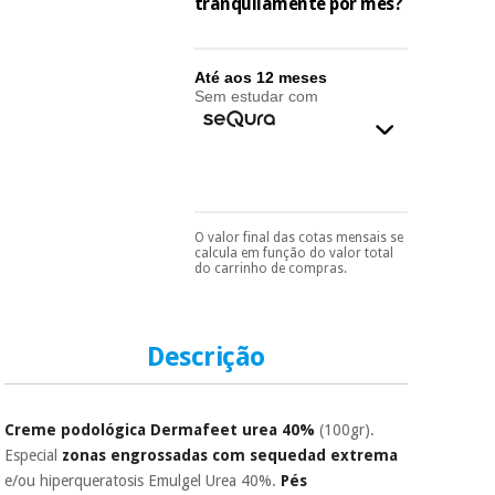
essencial
tranquilamente por mês?
para
Fisaude
Desportos
coronavirus
Aluguer
e jogos
Até aos 12 meses
Sem estudar com
Vestuário
Aerobic,
sanitário
fitness e
pilates
Veterinária
Desportos
O valor final das cotas mensais se
Pode escolhê-lo no final
Ortopedia
calcula em função do valor total
e jogos
do processo de compra,
do carrinho de compras.
ao escolher o método de
pagamento.
Só
Instrumental
precisará do seu
cirúrgico
Vestuário
documento de
(liquidação)
sanitário
identificação,
Descrição
número de
telemóvel e número
de cartão.
Veterinária
Creme podológica Dermafeet urea 40%
(100gr).
É gratuito para si
Especial
zonas engrossadas com sequedad extrema
porque a SeQura
e/ou hiperqueratosis Emulgel Urea 40%.
Pés
colabora com a
Ortopedia