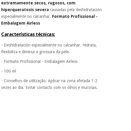
Fisaude para que
extremamente secos, rugosos, com
assim seja.
hiperqueratosis severa
causadas pela deshidratación
Instrumental
especialmente no calcanhar.
Formato Profissional -
Muito
cirúrgico
conveniente
, pois
Embalagem Airless
hoje paga apenas 1/3
(liquidação)
do valor. As restantes
Características técnicas:
duas prestações
serão cobradas no
- Deshidratación especialmente no calcanhar. Hidrata,
mesmo dia de cada
flexibiliza e diminui a grossura da pele.
mês.
- Formato Profissional - Embalagem Airless
Sem
compromisso.
- 100 ml
Pode adiantar o
pagamento total ou
- Conselhos de utilização: Aplicar na zona afetada 1-2
parcial quando
vezes ao dia. Evitar contacto com os olhos e mucosas.
quiser, sem
penalizações ou
truques.
Os seus dados
protegidos.
Não
vendemos os seus
dados a terceiros
nem o