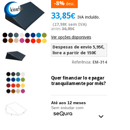
-8%
desc.
Novidades
Material
Medicina
33,85€
médico
tradicional
IVA incluído.
chinesa
sanitário
Novidades
(27,98€ sem IVA)
Ofertas
antes
36,95€
Mobiliário
Ver opções disponiveis
Medicina
clínico
tradicional
Despesas de envio 5,95€,
Outlet
Ofertas
chinesa
livre a partir de 150€
Gabinetes
terapêuticos
Referência:
EM-314
Fisaude
Mobiliário
Outlet
Material de
Tech
clínico
Quer financiar lo e pagar
proteção
Academy
tranquilamente por mês?
essencial
para
Gabinetes
coronavirus
Fisaude
terapêuticos
Fisaude
Até aos 12 meses
Tech
Sem estudar com
Aluguer
Aerobic,
Academy
fitness
Material de
e
proteção
pilates