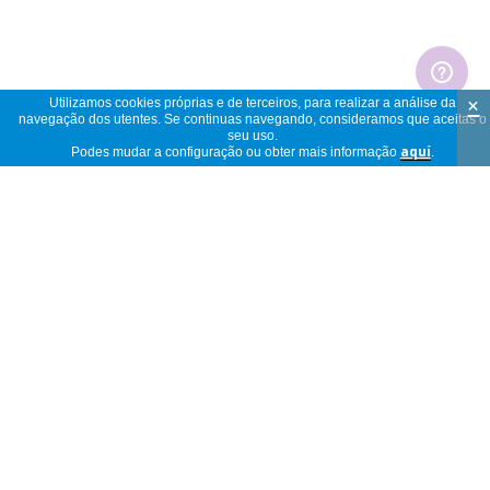
×
Utilizamos cookies próprias e de terceiros, para realizar a análise da
navegação dos utentes. Se continuas navegando, consideramos que aceitas o
seu uso.
Podes mudar a configuração ou obter mais informação
aquí
.