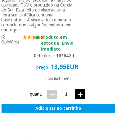
qualidade TÜV e produzido na Coreia
do Sul. Está feito de viscosa, uma
fibra semisintética com uma
base natural. A viscosa tem o mesmo
conforto que o algodão, embora tem
um toque ...
(2
Produto em
Opiniões)
estoque. Envio
imediato
Referência:
183842.1
13,95EUR
preço
( IVA incl. 10%)
quant.
Adicionar ao carrinho