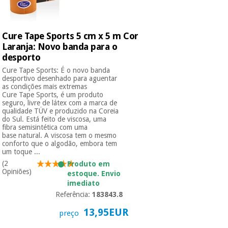
Instrumental
Cure Tape Sports 5 cm x 5 m Cor
cirúrgico
Laranja: Novo banda para o
(liquidação)
desporto
Cure Tape Sports: É o novo banda
desportivo desenhado para aguentar
as condições mais extremas
Cure Tape Sports, é um produto
seguro, livre de látex com a marca de
qualidade TÜV e produzido na Coreia
do Sul. Está feito de viscosa, uma
fibra semisintética com uma
base natural. A viscosa tem o mesmo
conforto que o algodão, embora tem
um toque ...
(2
Produto em
Opiniões)
estoque. Envio
imediato
Referência:
183843.8
13,95EUR
preço