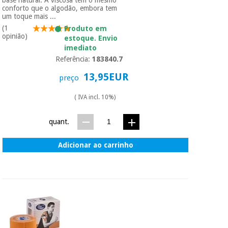
essencial
conforto que o algodão, embora tem
para
Fisaude
um toque mais ...
Desportos
coronavirus
Aluguer
e jogos
(1
Produto em
opinião)
estoque. Envio
imediato
Vestuário
Aerobic,
Referência:
183840.7
sanitário
fitness e
pilates
13,95EUR
preço
Veterinária
( IVA incl. 10%)
Desportos
Ortopedia
e jogos
quant.
Instrumental
Adicionar ao carrinho
cirúrgico
Vestuário
(liquidação)
sanitário
Veterinária
Ortopedia