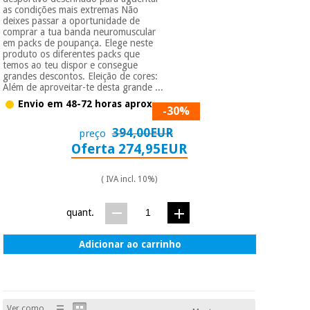
as condições mais extremas Não
deixes passar a oportunidade de
comprar a tua banda neuromuscular
em packs de poupança. Elege neste
produto os diferentes packs que
temos ao teu dispor e consegue
grandes descontos. Eleição de cores:
Além de aproveitar-te desta grande ...
Envio em 48-72 horas aprox.
-30%
394,00EUR
preço
Oferta 274,95EUR
( IVA incl. 10%)
quant.
Adicionar ao carrinho
Ver como