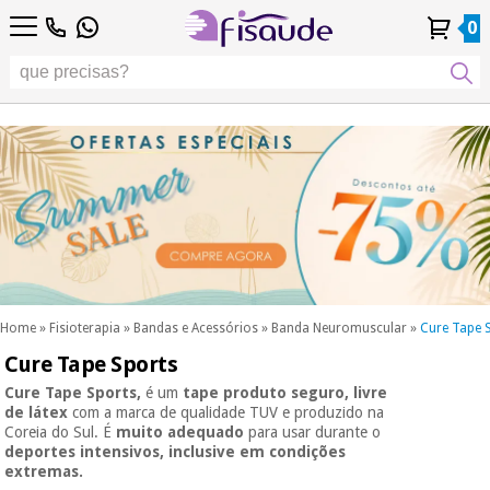
PT
PT
Fisioterapia
Fisioterapia
0
4,8
4,8
4,8
DE
DE
/ 5
/ 5
/ 5
Tecnologias
Tecnologias
ES
ES
Conta
Conta
Histórico de
Histórico de
Distribuidores
Distribuidores
Diferenciais
FR
FR
Pessoal
Pessoal
Encomendas
Encomendas
Diferenciais
Podología
IT
IT
Podología
EU
EU
Estética,
dermocosmética
Fisaude
Estética,
e medicina
Fisaude
Ocasião
dermocosmética
estética
Ocasião
e medicina
estética
Wellness,
SUMMER
qualidade
SALE
de vida e
SUMMER
Wellness,
cuidado
SALE
qualidade
corporal
Home
»
Fisioterapia
»
Bandas e Acessórios
»
Banda Neuromuscular
»
Cure Tape 
de vida e
Cure Tape Sports
Os
cuidado
Odontología
nossos
corporal
Cure Tape Sports,
é um
tape produto seguro, livre
produtos
de látex
com a marca de qualidade TUV e produzido na
Os
Kinefis
Coreia do Sul. É
muito adequado
para usar durante o
Material
nossos
deportes intensivos, inclusive em condições
médico
Odontología
produtos
extremas.
sanitário
Kinefis