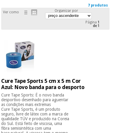
Novidades
7 produtos
Material
Medicina
Organizar por
Ver como
médico
tradicional
chinesa
sanitário
Página
1
Novidades
de 1
Ofertas
Mobiliário
Medicina
clínico
tradicional
Outlet
Ofertas
chinesa
Gabinetes
terapêuticos
Fisaude
Mobiliário
Outlet
Material de
Tech
clínico
Cure Tape Sports 5 cm x 5 m Cor
proteção
Academy
Azul: Novo banda para o desporto
essencial
para
Cure Tape Sports: É o novo banda
Gabinetes
coronavirus
desportivo desenhado para aguentar
Fisaude
terapêuticos
as condições mais extremas
Fisaude
Tech
Cure Tape Sports, é um produto
Aluguer
Aerobic,
seguro, livre de látex com a marca de
Academy
fitness
qualidade TÜV e produzido na Coreia
Material de
do Sul. Está feito de viscosa, uma
e
proteção
fibra semisintética com uma
pilates
base natural. A viscosa tem o mesmo