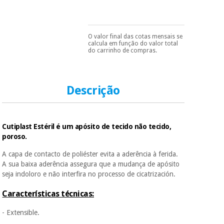
essencial
para
Fisaude
Desportos
coronavirus
Aluguer
e jogos
O valor final das cotas mensais se
Pode escolhê-lo no final
calcula em função do valor total
do processo de compra,
do carrinho de compras.
Vestuário
Aerobic,
ao escolher o método de
sanitário
pagamento.
Só
fitness e
precisará do seu
pilates
documento de
Veterinária
identificação,
Descrição
número de
telemóvel e número
Desportos
de cartão.
Ortopedia
e jogos
Cutiplast Estéril é um apósito de tecido não tecido,
É gratuito para si
Instrumental
poroso.
porque a SeQura
cirúrgico
Vestuário
colabora com a
(liquidação)
A capa de contacto de poliéster evita a aderência à ferida.
Fisaude para que
sanitário
A sua baixa aderência assegura que a mudança de apósito
assim seja.
seja indoloro e não interfira no processo de cicatrización.
Muito
Veterinária
conveniente
, pois
Características técnicas:
hoje paga apenas 1/3
do valor. As restantes
- Extensible.
duas prestações
Ortopedia