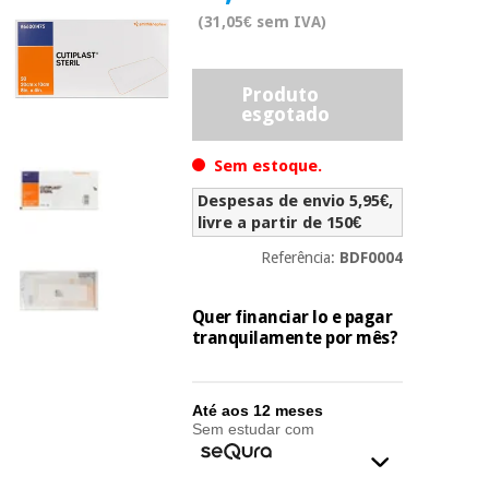
Novidades
(31,05€ sem IVA)
Material
Medicina
médico
tradicional
chinesa
sanitário
Novidades
Produto
Ofertas
esgotado
Mobiliário
Medicina
clínico
Sem estoque.
tradicional
Outlet
Ofertas
chinesa
Despesas de envio 5,95€,
Gabinetes
livre a partir de 150€
terapêuticos
Referência:
BDF0004
Fisaude
Mobiliário
Outlet
Material de
Tech
clínico
proteção
Academy
Quer financiar lo e pagar
essencial
tranquilamente por mês?
para
Gabinetes
coronavirus
Fisaude
terapêuticos
Fisaude
Tech
Aluguer
Até aos 12 meses
Aerobic,
Academy
Sem estudar com
fitness
Material de
e
proteção
pilates