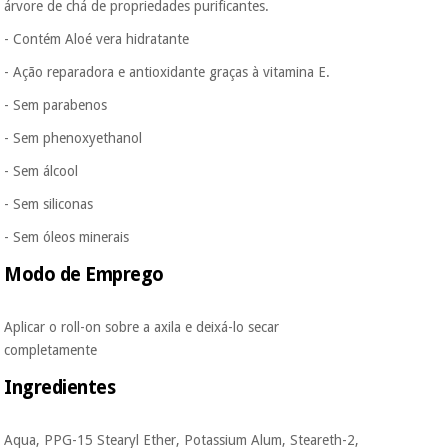
árvore de chá de propriedades purificantes.
protegidos.
Não
vendemos os seus
- Contém Aloé vera hidratante
dados a terceiros
nem o
- Ação reparadora e antioxidante graças à vitamina E.
incomodaremos para
tentar vender-lhe um
- Sem parabenos
crédito pessoal.
- Sem phenoxyethanol
- Sem álcool
- Sem siliconas
- Sem óleos minerais
Modo de Emprego
Aplicar o roll-on sobre a axila e deixá-lo secar
completamente
Ingredientes
Aqua, PPG-15 Stearyl Ether, Potassium Alum, Steareth-2,