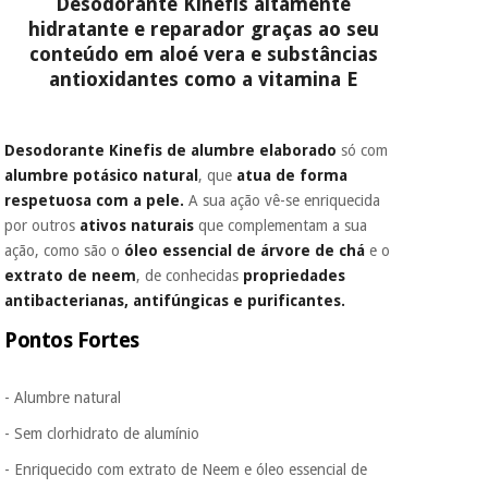
Desodorante Kinefis altamente
É gratuito para si
hidratante e reparador graças ao seu
porque a SeQura
conteúdo em aloé vera e substâncias
colabora com a
Instrumental
Fisaude para que
antioxidantes como a vitamina E
cirúrgico
assim seja.
(liquidação)
Muito
conveniente
, pois
Desodorante Kinefis de alumbre
elaborado
só com
hoje paga apenas 1/3
alumbre potásico natural
, que
atua de forma
do valor. As restantes
respetuosa com a pele.
A sua ação vê-se enriquecida
duas prestações
por outros
ativos naturais
que complementam a sua
serão cobradas no
mesmo dia de cada
ação, como são o
óleo essencial de árvore de chá
e o
mês.
extrato de neem
, de conhecidas
propriedades
antibacterianas, antifúngicas e purificantes.
Sem
compromisso.
Pontos Fortes
Pode adiantar o
pagamento total ou
parcial quando
- Alumbre natural
quiser, sem
penalizações ou
- Sem clorhidrato de alumínio
truques.
- Enriquecido com extrato de Neem e óleo essencial de
Os seus dados