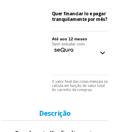
essencial
para
Fisaude
Desportos
coronavirus
Quer financiar lo e pagar
Aluguer
e jogos
tranquilamente por mês?
Vestuário
Aerobic,
sanitário
fitness e
Até aos 12 meses
pilates
Sem estudar com
Veterinária
Desportos
Ortopedia
e jogos
Instrumental
O valor final das cotas mensais se
Pode escolhê-lo no final
cirúrgico
calcula em função do valor total
Vestuário
do processo de compra,
do carrinho de compras.
(liquidação)
ao escolher o método de
sanitário
pagamento.
Só
precisará do seu
documento de
Veterinária
identificação,
Descrição
número de
telemóvel e número
de cartão.
Ortopedia