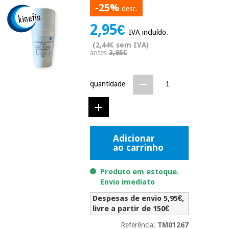
-25%
Novidades
desc.
Material
Medicina
2,95€
médico
tradicional
IVA incluído.
chinesa
sanitário
Novidades
(2,44€ sem IVA)
Ofertas
antes
3,95€
Mobiliário
Medicina
clínico
tradicional
quantidade
Outlet
Ofertas
chinesa
Gabinetes
terapêuticos
Fisaude
Mobiliário
Outlet
Material de
Tech
clínico
Adicionar
proteção
Academy
ao carrinho
essencial
para
Gabinetes
coronavirus
Produto em estoque.
Fisaude
terapêuticos
Fisaude
Envio imediato
Tech
Aluguer
Aerobic,
Academy
Despesas de envio 5,95€,
fitness
Material de
livre a partir de 150€
e
proteção
pilates
Referência:
TM01267