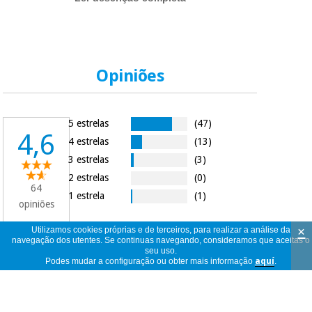
Opiniões
5 estrelas
(47)
4,6
4 estrelas
(13)
3 estrelas
(3)
2 estrelas
(0)
64
1 estrela
(1)
opiniões
×
Utilizamos cookies próprias e de terceiros, para realizar a análise da
navegação dos utentes. Se continuas navegando, consideramos que aceitas o
seu uso.
64
ver
Podes mudar a configuração ou obter mais informação
aquí
.
opiniões
<<
<
1
/
7
>
>>
por
página