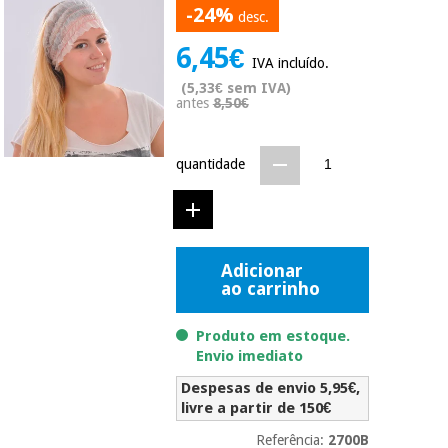
-24%
Novidades
desc.
Material
Medicina
6,45€
médico
tradicional
IVA incluído.
chinesa
sanitário
Novidades
(5,33€ sem IVA)
Ofertas
antes
8,50€
Mobiliário
Medicina
clínico
tradicional
quantidade
Outlet
Ofertas
chinesa
Gabinetes
terapêuticos
Fisaude
Mobiliário
Outlet
Material de
Tech
clínico
Adicionar
proteção
Academy
ao carrinho
essencial
para
Gabinetes
coronavirus
Produto em estoque.
Fisaude
terapêuticos
Fisaude
Envio imediato
Tech
Aluguer
Aerobic,
Academy
Despesas de envio 5,95€,
fitness
Material de
livre a partir de 150€
e
proteção
pilates
Referência:
2700B