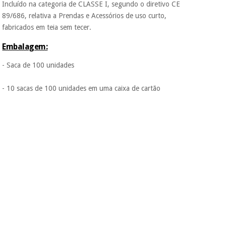
protegidos.
Não
Incluído na categoria de CLASSE I, segundo o diretivo CE
vendemos os seus
89/686, relativa a Prendas e Acessórios de uso curto,
dados a terceiros
fabricados em teia sem tecer.
nem o
incomodaremos para
Embalagem:
tentar vender-lhe um
crédito pessoal.
- Saca de 100 unidades
- 10 sacas de 100 unidades em uma caixa de cartão