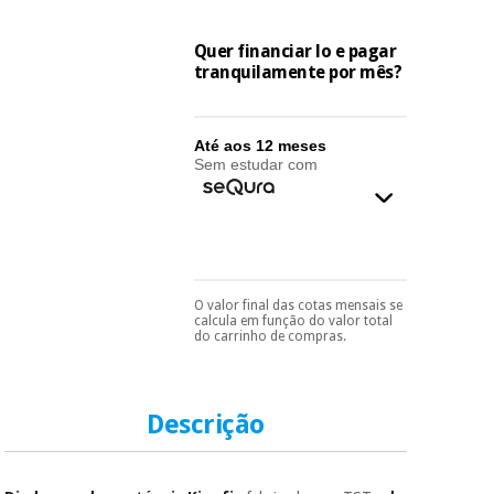
essencial
para
Fisaude
Desportos
coronavirus
Quer financiar lo e pagar
Aluguer
e jogos
tranquilamente por mês?
Vestuário
Aerobic,
sanitário
fitness e
Até aos 12 meses
pilates
Sem estudar com
Veterinária
Desportos
Ortopedia
e jogos
Instrumental
O valor final das cotas mensais se
Pode escolhê-lo no final
cirúrgico
calcula em função do valor total
Vestuário
do processo de compra,
do carrinho de compras.
(liquidação)
ao escolher o método de
sanitário
pagamento.
Só
precisará do seu
documento de
Veterinária
identificação,
Descrição
número de
telemóvel e número
de cartão.
Ortopedia