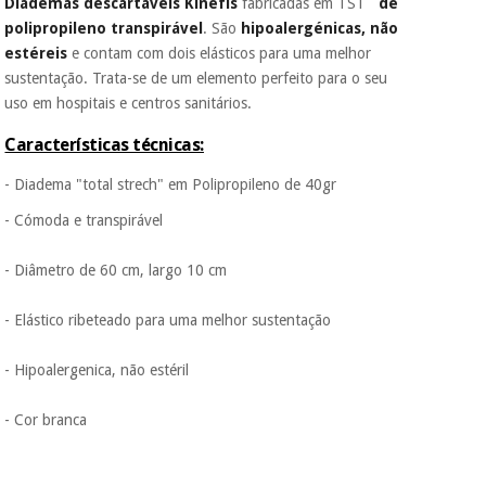
Diademas descartáveis Kinefis
fabricadas em TST
de
É gratuito para si
polipropileno transpirável
. São
hipoalergénicas, não
porque a SeQura
estéreis
e contam com dois elásticos para uma melhor
colabora com a
Instrumental
Fisaude para que
sustentação. Trata-se de um elemento perfeito para o seu
cirúrgico
assim seja.
(liquidação)
uso em hospitais e centros sanitários.
Muito
Características técnicas:
conveniente
, pois
hoje paga apenas 1/3
- Diadema "total strech" em Polipropileno de 40gr
do valor. As restantes
duas prestações
- Cómoda e transpirável
serão cobradas no
mesmo dia de cada
mês.
- Diâmetro de 60 cm, largo 10 cm
Sem
- Elástico ribeteado para uma melhor sustentação
compromisso.
Pode adiantar o
pagamento total ou
- Hipoalergenica, não estéril
parcial quando
quiser, sem
penalizações ou
- Cor branca
truques.
Os seus dados