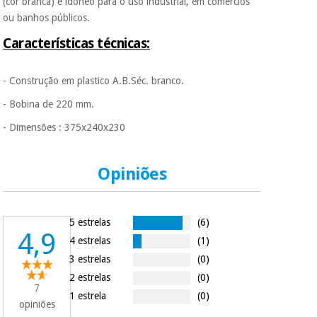
(cor branca) é idóneo para o uso industrial, em comércios
porque a SeQura
ou banhos públicos.
colabora com a
Fisaude para que
Instrumental
Características técnicas:
assim seja.
cirúrgico
(liquidação)
Muito
conveniente
, pois
- Construção em plastico A.B.Séc. branco.
hoje paga apenas 1/3
- Bobina de 220 mm.
do valor. As restantes
duas prestações
- Dimensões : 375x240x230
serão cobradas no
mesmo dia de cada
mês.
Opiniões
Sem
compromisso.
Pode adiantar o
pagamento total ou
5 estrelas
(6)
parcial quando
4,9
4 estrelas
(1)
quiser, sem
penalizações ou
3 estrelas
(0)
truques.
2 estrelas
(0)
7
Os seus dados
1 estrela
(0)
opiniões
protegidos.
Não