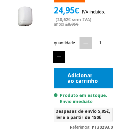
Novidades
24,95€
Material
Medicina
IVA incluído.
médico
tradicional
(20,62€ sem IVA)
chinesa
sanitário
antes
28,05€
Novidades
Ofertas
Mobiliário
Medicina
clínico
quantidade
tradicional
Outlet
Ofertas
chinesa
Gabinetes
terapêuticos
Fisaude
Mobiliário
Adicionar
Outlet
Material de
Tech
ao carrinho
clínico
proteção
Academy
essencial
Produto em estoque.
para
Gabinetes
coronavirus
Envio imediato
Fisaude
terapêuticos
Fisaude
Despesas de envio 5,95€,
Tech
Aluguer
Aerobic,
livre a partir de 150€
Academy
fitness
Material de
e
Referência:
PT30293,0
proteção
pilates