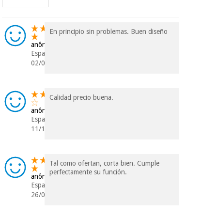
vendemos os seus
dados a terceiros
nem o
incomodaremos para
En principio sin problemas. Buen diseño
tentar vender-lhe um
crédito pessoal.
anônimo
Espanha
02/03/2025
Calidad precio buena.
anônimo
Espanha
11/12/2022
Tal como ofertan, corta bien. Cumple
perfectamente su función.
anônimo
Espanha
26/09/2020