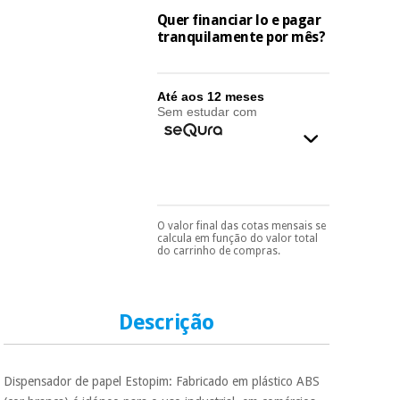
essencial
Quer financiar lo e pagar
para
Fisaude
Desportos
tranquilamente por mês?
coronavirus
Aluguer
e jogos
Vestuário
Aerobic,
Até aos 12 meses
sanitário
Sem estudar com
fitness e
pilates
Veterinária
Desportos
Ortopedia
e jogos
O valor final das cotas mensais se
Pode escolhê-lo no final
calcula em função do valor total
Instrumental
do processo de compra,
do carrinho de compras.
ao escolher o método de
cirúrgico
Vestuário
pagamento.
Só
(liquidação)
sanitário
precisará do seu
documento de
identificação,
Descrição
número de
Veterinária
telemóvel e número
de cartão.
Dispensador de papel Estopim: Fabricado em plástico ABS
Ortopedia
É gratuito para si