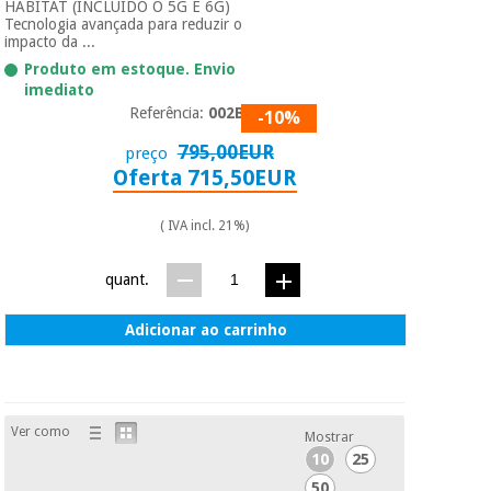
HABITAT (INCLUÍDO O 5G E 6G)
Tecnologia avançada para reduzir o
impacto da ...
Produto em estoque. Envio
imediato
Referência:
002BPG
-10%
795,00EUR
preço
Oferta 715,50EUR
( IVA incl. 21%)
quant.
Adicionar ao carrinho
Ver como
Mostrar
10
25
50