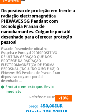
essencial
Em oferta
para
Fisaude
Desportos
Dispositivo de proteção em frente a
coronavirus
Aluguer
e jogos
radiação electromagnética
PHIWAVES 5G Pendant com
tecnologia Pranan de
Vestuário
Aerobic,
sanitário
nanodiamantes. Colgante portátil
fitness e
desenhado para oferecer proteção
pilates
pessoal
Veterinária
Fisaude: Revendedor oficial na
Desportos
Espanha e Portugal ??DISPOSITIVO
Ortopedia
DE ÚLTIMA GERAÇÃO QUE NOS
e jogos
PROTEGE DA RADIAÇÃO
ELECTROMAGNÉTICA DE FORMA
Instrumental
PEROSNAL (INCLUÍDO O 5G E 6G) O
cirúrgico
Phiwaves 5G Pendant de Pranan é um
Vestuário
dispositivo colgante portátil
(liquidação)
sanitário
desenhado ...
Produto em estoque. Envio
imediato
Veterinária
Referência:
003PHG
-10%
150,00EUR
preço
Ortopedia
Oferta 135,00EUR