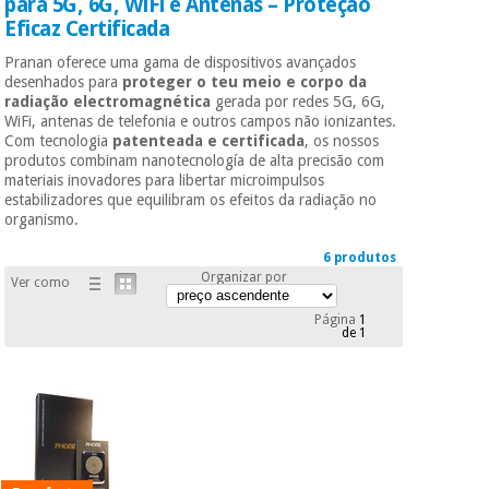
para 5G, 6G, WiFi e Antenas – Proteção
Novidades
Eficaz Certificada
Material
Medicina
médico
tradicional
Pranan oferece uma gama de dispositivos avançados
chinesa
desenhados para
proteger o teu meio e corpo da
sanitário
Novidades
Ofertas
radiação electromagnética
gerada por redes 5G, 6G,
WiFi, antenas de telefonia e outros campos não ionizantes.
Mobiliário
Com tecnologia
patenteada e certificada
, os nossos
Medicina
clínico
produtos combinam nanotecnología de alta precisão com
tradicional
materiais inovadores para libertar microimpulsos
Outlet
Ofertas
chinesa
estabilizadores que equilibram os efeitos da radiação no
Gabinetes
organismo.
terapêuticos
6 produtos
Fisaude
Mobiliário
Organizar por
Outlet
Material de
Tech
Ver como
clínico
proteção
Academy
Página
1
essencial
de 1
para
Gabinetes
coronavirus
Fisaude
terapêuticos
Fisaude
Tech
Aluguer
Aerobic,
Academy
fitness
Material de
e
proteção
pilates