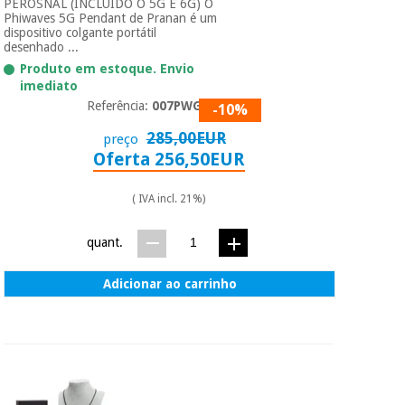
PEROSNAL (INCLUÍDO O 5G E 6G) O
Phiwaves 5G Pendant de Pranan é um
dispositivo colgante portátil
desenhado ...
Produto em estoque. Envio
imediato
Referência:
007PWG5G
-10%
285,00EUR
preço
Oferta 256,50EUR
( IVA incl. 21%)
quant.
Adicionar ao carrinho