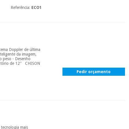
Referência:
ECO1
stema Doppler de última
nteligente da imagem,
co peso - Desenho
ratório de 12'' CHISON
Pedir orçamento
A tecnologia mais