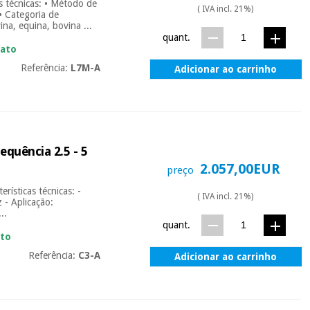
s técnicas: • Método de
( IVA incl. 21%)
• Categoria de
ina, equina, bovina ...
quant.
iato
Referência:
L7M-A
Adicionar ao carrinho
quência 2.5 - 5
2.057,00EUR
preço
ísticas técnicas: -
( IVA incl. 21%)
 - Aplicação:
..
quant.
ato
Referência:
C3-A
Adicionar ao carrinho