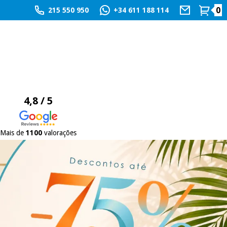
0
215 550 950
+34 611 188 114
4,8 / 5
Mais de
1100
valorações