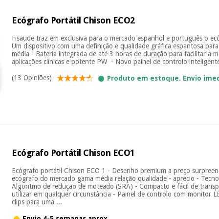
Ecógrafo Portátil Chison ECO2
Fisaude traz em exclusiva para o mercado espanhol e português o e
Um dispositivo com uma definição e qualidade gráfica espantosa par
média - Bateria integrada de até 3 horas de duração para facilitar a 
aplicações clínicas e potente PW - Novo painel de controlo inteligente:
(13 Opiniões)
Produto em estoque. Envio ime
Ecógrafo Portátil Chison ECO1
Ecógrafo portátil Chison ECO 1 - Desenho premium a preço surpreen
ecógrafo do mercado gama média relação qualidade - aprecio - Tecno
Algoritmo de redução de moteado (SRA) - Compacto e fácil de transp
utilizar em qualquer circunstância - Painel de controlo com monitor LE
clips para uma ...
Envio 4-5 semanas aprox.