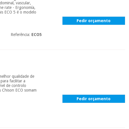
dominal, vascular,
ame rate - Ergonomía,
pais ECO 5 é o modelo
Pedir orçamento
Referência:
ECO5
melhor qualidade de
ara facilitar a
nel de controlo
afos Chison ECO somam
Pedir orçamento