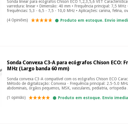
Sonda linear para ecógrafos Chison ECO 1,2,3,5,6 VET Característica
varredura: linear • Dimensão: 40 mm • Frequência principal: 7,5 MHz 
frequências: 5,3 - 6,5 - 7,5 - 10,0 MHz • Aplicações: canina, felina, ov
(4 Opiniões)
Produto em estoque. Envio imed
Sonda Convexa C3-A para ecógrafos Chison ECO: Fre
MHz (Largo banda 60 mm)
Sonda convexa C3-A compatível com os ecógrafos Chison ECO Caracter
Método de digitalização: Convexa - Frequência principal: 2.5-5.0 MHz
abdominais, órgãos pequenos, MSK, vasculares, pediatria, ortopedia .
(1 opinião)
Produto em estoque. Envio imedi