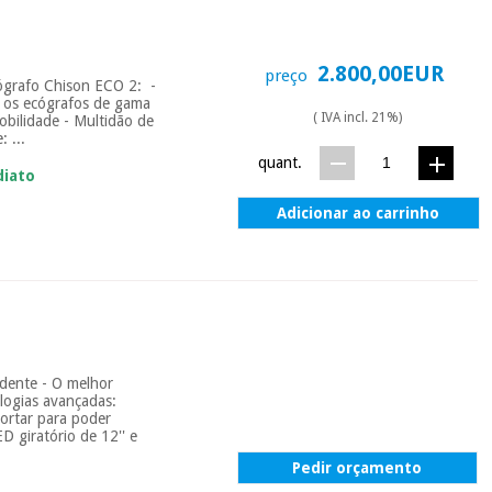
2.800,00EUR
preço
cógrafo Chison ECO 2: -
a os ecógrafos de gama
( IVA incl. 21%)
mobilidade - Multidão de
 ...
quant.
diato
Adicionar ao carrinho
dente - O melhor
logias avançadas:
ortar para poder
D giratório de 12'' e
Pedir orçamento