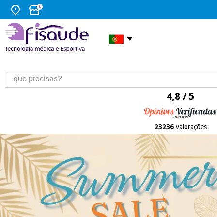
4,8 / 5
23236
valorações