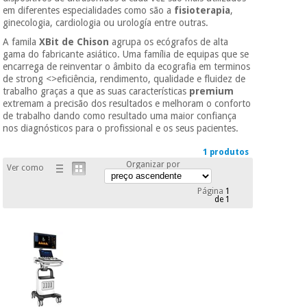
Novidades
em diferentes especialidades como são a
fisioterapia
,
ginecologia, cardiologia ou urología entre outras.
Material
Medicina
médico
tradicional
A famila
XBit de Chison
agrupa os ecógrafos de alta
chinesa
sanitário
gama do fabricante asiático. Uma família de equipas que se
Novidades
Ofertas
encarrega de reinventar o âmbito da ecografia em terminos
de strong <>eficiência, rendimento, qualidade e fluidez de
Mobiliário
trabalho graças a que as suas características
premium
Medicina
clínico
extremam a precisão dos resultados e melhoram o conforto
tradicional
Outlet
de trabalho dando como resultado uma maior confiança
Ofertas
chinesa
nos diagnósticos para o profissional e os seus pacientes.
Gabinetes
terapêuticos
1 produtos
Organizar por
Fisaude
Mobiliário
Ver como
Outlet
Material de
Tech
clínico
proteção
Academy
Página
1
de 1
essencial
para
Gabinetes
coronavirus
Fisaude
terapêuticos
Fisaude
Tech
Aluguer
Aerobic,
Academy
fitness
Material de
e
proteção
pilates