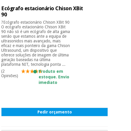
essencial
para
Ecógrafo estacionário Chison XBit
Fisaude
Desportos
coronavirus
90
Aluguer
e jogos
?Ecógrafo estacionário Chison XBit 90
O ecógrafo estacionário Chison XBit
Vestuário
Aerobic,
90 não só é um ecógrafo de alta gama
sanitário
senão que estamos ante a equipa de
fitness e
ultrasonidos mais avançado, mais
pilates
eficaz e mais ponteiro da gama Chison
Ultrasound, um dispositivo que
Veterinária
oferece soluções de imagem de última
geração baseadas na última
Desportos
plataforma NIT, tecnologia ponta ...
Ortopedia
e jogos
(2
Produto em
Opiniões)
estoque. Envio
Instrumental
imediato
cirúrgico
Vestuário
(liquidação)
sanitário
Veterinária
Pedir orçamento
Ortopedia