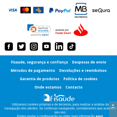
Fisaude, segurança e confiança
Despesas de envio
Métodos de pagamento
Devoluções e reembolsos
Garantia de produtos
Política de cookies
Onde estamos
Contacto
×
Utilizamos cookies próprias e de terceiros, para realizar a análise da
navegação dos utentes. Se continuas navegando, consideramos que aceitas o
seu uso.
Podes mudar a configuração ou obter mais informação
aquí
.