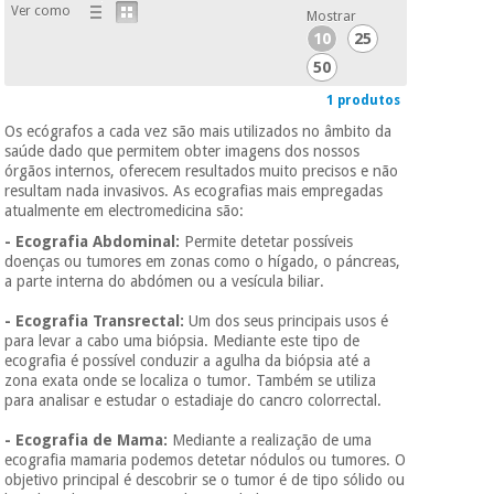
Ver como
Mostrar
10
25
Instrumental
50
cirúrgico
1 produtos
(liquidação)
Os ecógrafos a cada vez são mais utilizados no âmbito da
saúde dado que permitem obter imagens dos nossos
órgãos internos, oferecem resultados muito precisos e não
resultam nada invasivos. As ecografias mais empregadas
atualmente em electromedicina são:
- Ecografia Abdominal:
Permite detetar possíveis
doenças ou tumores em zonas como o hígado, o páncreas,
a parte interna do abdómen ou a vesícula biliar.
- Ecografia Transrectal:
Um dos seus principais usos é
para levar a cabo uma biópsia. Mediante este tipo de
ecografia é possível conduzir a agulha da biópsia até a
zona exata onde se localiza o tumor. Também se utiliza
para analisar e estudar o estadiaje do cancro colorrectal.
- Ecografia de Mama:
Mediante a realização de uma
ecografia mamaria podemos detetar nódulos ou tumores. O
objetivo principal é descobrir se o tumor é de tipo sólido ou