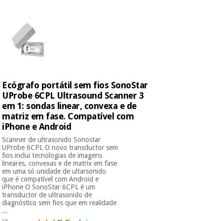
Novidades
Material
Medicina
médico
tradicional
chinesa
sanitário
Novidades
Ofertas
Mobiliário
Medicina
clínico
tradicional
Outlet
Ofertas
Ecógrafo portátil sem fios SonoStar
chinesa
Gabinetes
UProbe 6CPL Ultrasound Scanner 3
terapêuticos
em 1: sondas linear, convexa e de
matriz em fase. Compatível com
Fisaude
Mobiliário
iPhone e Android
Outlet
Material de
Tech
clínico
proteção
Academy
Scanner de ultrasonido Sonostar
essencial
UProbe 6CPL O novo transductor sem
para
fios inclui tecnologias de imagens
Gabinetes
coronavirus
lineares, convexas e de matrix em fase
Fisaude
terapêuticos
em uma só unidade de ultarsonido
Fisaude
que é compatível com Android e
Tech
Aluguer
iPhone O SonoStar 6CPL é um
Aerobic,
Academy
transductor de ultrasonido de
fitness
Material de
diagnóstico sem fios que em realidade
e
...
proteção
pilates