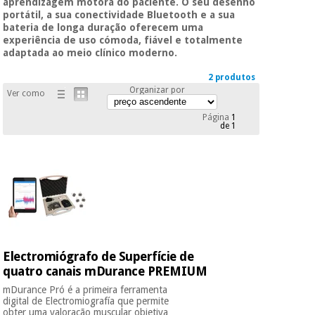
essencial
aprendizagem motora do paciente. O seu desenho
portátil, a sua conectividade Bluetooth e a sua
para
Fisaude
Desportos
bateria de longa duração oferecem uma
coronavirus
Aluguer
e jogos
experiência de uso cómoda, fiável e totalmente
adaptada ao meio clínico moderno.
Vestuário
Aerobic,
2 produtos
sanitário
fitness e
Organizar por
Ver como
pilates
Página
1
Veterinária
de 1
Desportos
Ortopedia
e jogos
Instrumental
cirúrgico
Vestuário
(liquidação)
sanitário
Electromiógrafo de Superfície de
Veterinária
quatro canais mDurance PREMIUM
mDurance Pró é a primeira ferramenta
digital de Electromiografía que permite
Ortopedia
obter uma valoração muscular objetiva