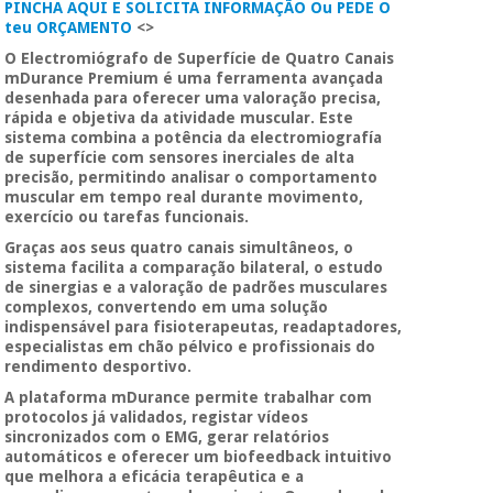
PINCHA AQUI E SOLICITA INFORMAÇÃO Ou PEDE O
Novidades
teu ORÇAMENTO
<>
Material
Medicina
O
Electromiógrafo de Superfície de Quatro Canais
médico
tradicional
mDurance Premium
é uma ferramenta avançada
chinesa
sanitário
Novidades
desenhada para oferecer uma
valoração precisa,
Ofertas
rápida e objetiva da atividade muscular
. Este
Mobiliário
sistema combina a potência da electromiografía
Medicina
clínico
de superfície com sensores inerciales de alta
tradicional
precisão, permitindo analisar o comportamento
Outlet
Ofertas
muscular em tempo real durante movimento,
chinesa
Gabinetes
exercício ou tarefas funcionais.
terapêuticos
Graças aos seus
quatro canais simultâneos
, o
Fisaude
Mobiliário
sistema facilita a comparação bilateral, o estudo
Outlet
Material de
Tech
de sinergias e a valoração de padrões musculares
clínico
proteção
Academy
complexos, convertendo em uma solução
essencial
indispensável para
fisioterapeutas, readaptadores,
para
especialistas em chão pélvico e profissionais do
Gabinetes
coronavirus
rendimento desportivo
.
Fisaude
terapêuticos
Fisaude
A plataforma mDurance permite trabalhar com
Tech
Aluguer
protocolos já validados, registar vídeos
Aerobic,
Academy
sincronizados com o EMG, gerar relatórios
fitness
Material de
automáticos e oferecer um biofeedback intuitivo
e
proteção
que melhora a eficácia terapêutica e a
pilates