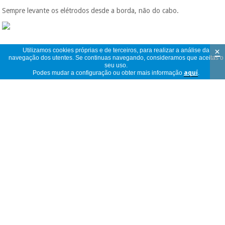
Sempre levante os elétrodos desde a borda, não do cabo.
×
Utilizamos cookies próprias e de terceiros, para realizar a análise da
navegação dos utentes. Se continuas navegando, consideramos que aceitas o
seu uso.
Podes mudar a configuração ou obter mais informação
aquí
.