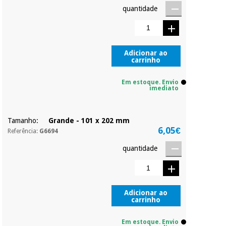
compromisso.
quantidade
Pode adiantar o
pagamento total ou
Instrumental
parcial quando
cirúrgico
quiser, sem
(liquidação)
penalizações ou
Adicionar ao
truques.
carrinho
Os seus dados
Em estoque. Envio
protegidos.
Não
imediato
vendemos os seus
dados a terceiros
nem o
Tamanho:
Grande - 101 x 202 mm
incomodaremos para
6,05€
tentar vender-lhe um
Referência:
G6694
crédito pessoal.
quantidade
Adicionar ao
carrinho
Em estoque. Envio