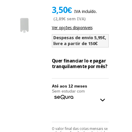
Novidades
3,50€
Material
Medicina
IVA incluído.
médico
tradicional
(2,89€ sem IVA)
chinesa
sanitário
Novidades
Ofertas
Ver opções disponiveis
Mobiliário
Despesas de envio 5,95€,
Medicina
clínico
livre a partir de 150€
tradicional
Outlet
Ofertas
chinesa
Gabinetes
Quer financiar lo e pagar
terapêuticos
tranquilamente por mês?
Fisaude
Mobiliário
Outlet
Material de
Tech
clínico
proteção
Academy
Até aos 12 meses
essencial
Sem estudar com
para
Gabinetes
coronavirus
Fisaude
terapêuticos
Fisaude
Tech
Aluguer
Aerobic,
Academy
fitness
Material de
e
proteção
pilates
O valor final das cotas mensais se
Pode escolhê-lo no final