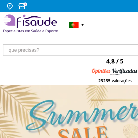
4,8 / 5
23235
valorações