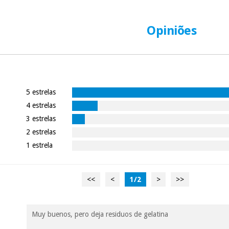
Opiniões
5 estrelas
4 estrelas
3 estrelas
2 estrelas
1 estrela
<<
<
1
/
2
>
>>
Muy buenos, pero deja residuos de gelatina