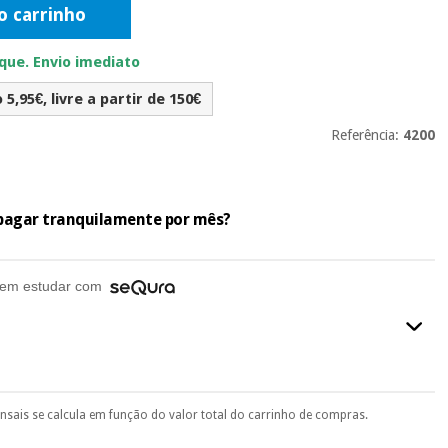
o carrinho
ue. Envio imediato
5,95€, livre a partir de 150€
Referência:
4200
e pagar tranquilamente por mês?
em estudar com
ensais se calcula em função do valor total do carrinho de compras.
final do processo de compra, ao escolher o método de pagamento.
seu documento de identificação, número de telemóvel e