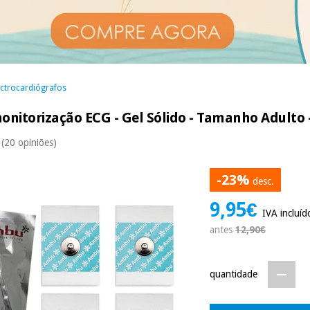
ectrocardiógrafos
monitorização ECG - Gel Sólido - Tamanho Adult
(20 opiniões)
-23%
desc.
9,95€
IVA incluíd
antes
12,90€
quantidade