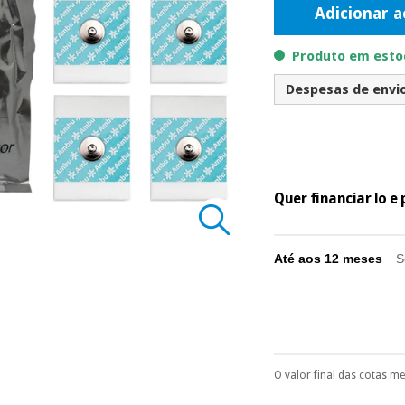
Adicionar a
Produto em estoq
Despesas de envio 
Quer financiar lo 
Até aos 12 meses
S
O valor final das cotas m
Pode escolhê-lo no 
Só precisará do 