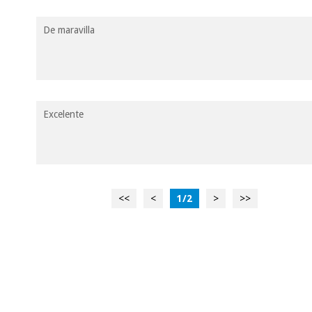
De maravilla
Excelente
<<
<
1
/
2
>
>>