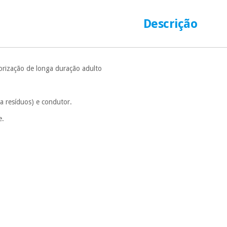
número de cartão
É gratuito para
Descrição
Muito conveni
prestações serão
Sem compromi
orização de longa duração adulto
sem penalizações
Os seus dados 
incomodaremos pa
xa resíduos) e condutor.
e.