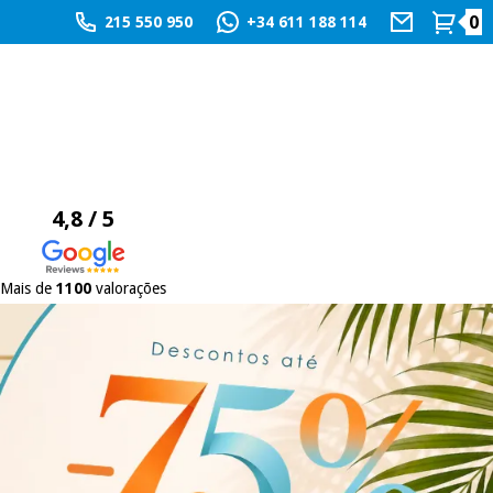
0
215 550 950
+34 611 188 114
4,8 / 5
Mais de
1100
valorações