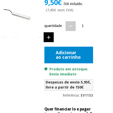
9,50€
Novidades
IVA incluído.
Material
Medicina
(7,85€ sem IVA)
médico
tradicional
chinesa
sanitário
Novidades
Ofertas
quantidade
Mobiliário
Medicina
clínico
tradicional
Outlet
Ofertas
chinesa
Gabinetes
Adicionar
terapêuticos
ao carrinho
Fisaude
Mobiliário
Outlet
Material de
Tech
clínico
Produto em estoque.
proteção
Academy
Envio imediato
essencial
para
Gabinetes
Despesas de envio 5,95€,
coronavirus
Fisaude
terapêuticos
livre a partir de 150€
Fisaude
Tech
Aluguer
Referência:
EV1153
Aerobic,
Academy
fitness
Material de
e
proteção
Quer financiar lo e pagar
pilates