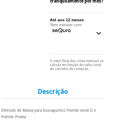
essencial
tranquilamente por mês?
para
Fisaude
Desportos
coronavirus
Aluguer
e jogos
Até aos 12 meses
Sem estudar com
Vestuário
Aerobic,
sanitário
fitness e
pilates
Veterinária
Desportos
O valor final das cotas mensais se
Pode escolhê-lo no final
Ortopedia
calcula em função do valor total
e jogos
do processo de compra,
do carrinho de compras.
ao escolher o método de
pagamento.
Só
Instrumental
precisará do seu
cirúrgico
Vestuário
documento de
(liquidação)
sanitário
identificação,
Descrição
número de
telemóvel e número
de cartão.
Veterinária
Elétrodo de Massa para buscapuntos Pointer excel II e
É gratuito para si
Pointer Prema
porque a SeQura
colabora com a
Ortopedia