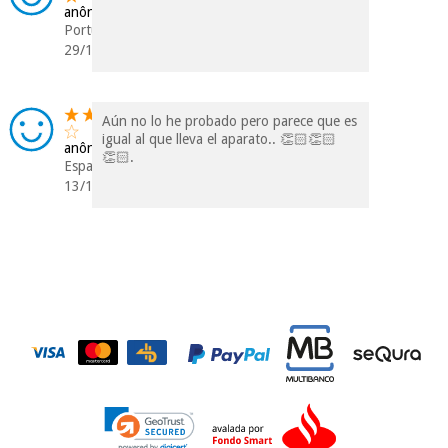
anônimo
incomodaremos para
Portugal
tentar vender-lhe um
29/12/2021
crédito pessoal.
Aún no lo he probado pero parece que es
igual al que lleva el aparato.. 👏🏻👏🏻
anônimo
👏🏻.
Espanha
13/11/2018