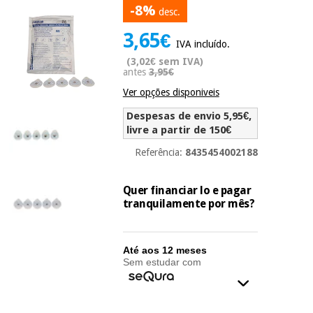
-8%
Novidades
desc.
Material
Medicina
3,65€
médico
tradicional
IVA incluído.
chinesa
sanitário
Novidades
(3,02€ sem IVA)
Ofertas
antes
3,95€
Mobiliário
Ver opções disponiveis
Medicina
clínico
tradicional
Outlet
Despesas de envio 5,95€,
Ofertas
chinesa
livre a partir de 150€
Gabinetes
terapêuticos
Referência:
8435454002188
Fisaude
Mobiliário
Outlet
Material de
Tech
clínico
Quer financiar lo e pagar
proteção
Academy
tranquilamente por mês?
essencial
para
Gabinetes
coronavirus
Fisaude
terapêuticos
Fisaude
Até aos 12 meses
Tech
Aluguer
Sem estudar com
Aerobic,
Academy
fitness
Material de
e
proteção
pilates