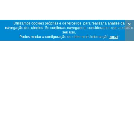
×
Utilizamos cookies próprias e de terceiros, para realizar a análise da
navegação dos utentes. Se continuas navegando, consideramos que aceitas o
seu uso.
Podes mudar a configuração ou obter mais informação
aquí
.