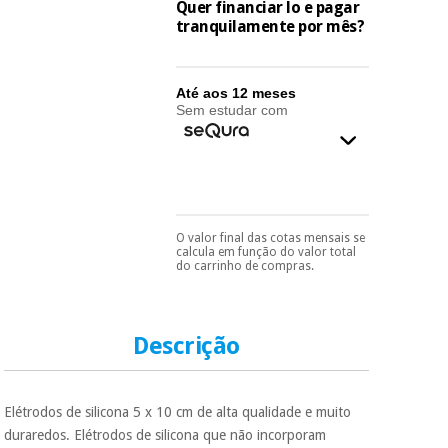
essencial
Quer financiar lo e pagar
para
tranquilamente por mês?
Fisaude
Desportos
coronavirus
Aluguer
e jogos
Até aos 12 meses
Vestuário
Aerobic,
Sem estudar com
sanitário
fitness e
pilates
Veterinária
Desportos
Ortopedia
e jogos
O valor final das cotas mensais se
Pode escolhê-lo no final
calcula em função do valor total
do processo de compra,
do carrinho de compras.
Instrumental
ao escolher o método de
pagamento.
Só
cirúrgico
Vestuário
precisará do seu
(liquidação)
sanitário
documento de
identificação,
Descrição
número de
telemóvel e número
Veterinária
de cartão.
Elétrodos de silicona 5 x 10 cm de alta qualidade e muito
É gratuito para si
duraredos. Elétrodos de silicona que não incorporam
Ortopedia
porque a SeQura