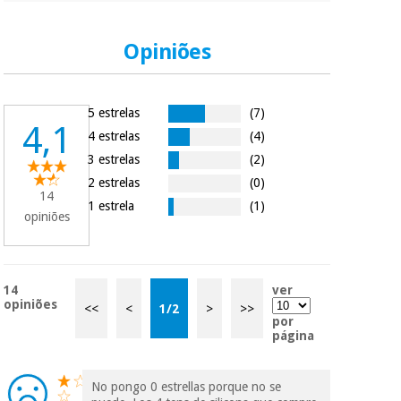
dados a terceiros
nem o
incomodaremos para
Opiniões
tentar vender-lhe um
crédito pessoal.
5 estrelas
(7)
4,1
4 estrelas
(4)
3 estrelas
(2)
2 estrelas
(0)
14
1 estrela
(1)
opiniões
14
ver
opiniões
<<
<
1
/
2
>
>>
por
página
No pongo 0 estrellas porque no se