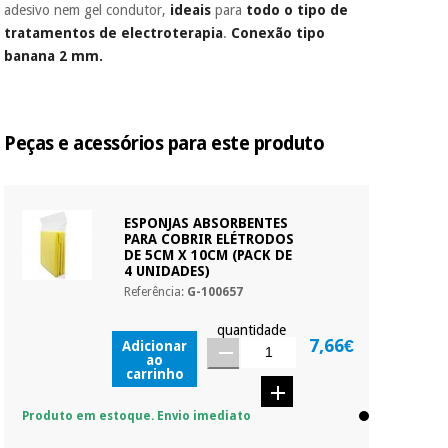
adesivo nem gel condutor,
ideais
para
todo o tipo de
colabora com a
Fisaude para que
tratamentos de electroterapia
.
Conexão tipo
assim seja.
Instrumental
banana 2 mm.
cirúrgico
Muito
(liquidação)
conveniente
, pois
hoje paga apenas 1/3
do valor. As restantes
Peças e acessórios para este produto
duas prestações
serão cobradas no
mesmo dia de cada
mês.
ESPONJAS ABSORBENTES
Sem
PARA COBRIR ELÉTRODOS
DE 5CM X 10CM (PACK DE
compromisso.
4 UNIDADES)
Pode adiantar o
pagamento total ou
Referência:
G-100657
parcial quando
quiser, sem
quantidade
7,66€
Adicionar
penalizações ou
ao
truques.
carrinho
Os seus dados
protegidos.
Não
Produto em estoque. Envio imediato
vendemos os seus