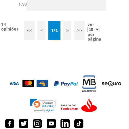
17/05/2018
14
ver
opiniões
<<
<
1
/
2
>
>>
por
página