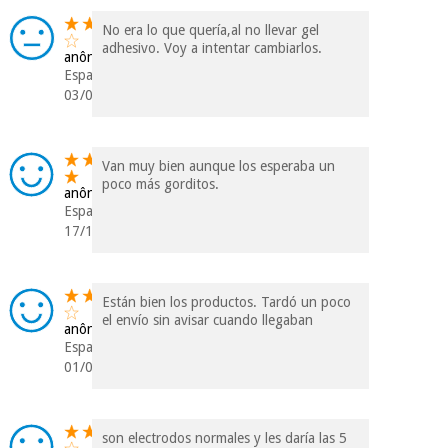
No era lo que quería,al no llevar gel
adhesivo. Voy a intentar cambiarlos.
anônimo
Espanha
03/08/2021
Van muy bien aunque los esperaba un
poco más gorditos.
anônimo
Espanha
17/11/2020
Están bien los productos. Tardó un poco
el envío sin avisar cuando llegaban
anônimo
Espanha
01/08/2020
son electrodos normales y les daría las 5