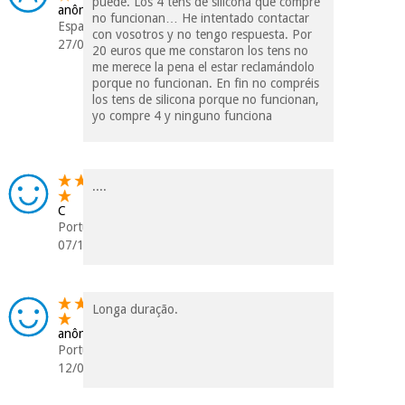
puede. Los 4 tens de silicona que compre
anônimo
no funcionan… He intentado contactar
Espanha
con vosotros y no tengo respuesta. Por
27/05/2026
20 euros que me constaron los tens no
me merece la pena el estar reclamándolo
porque no funcionan. En fin no compréis
los tens de silicona porque no funcionan,
yo compre 4 y ninguno funciona
....
C
Portugal
07/10/2024
Longa duração.
anônimo
Portugal
12/08/2024