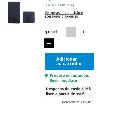
Novidades
(4,92€ sem IVA)
Material
Medicina
Ver peças de reposição e
médico
tradicional
acessórios disponiveis
chinesa
sanitário
Novidades
Ofertas
Mobiliário
quantidade
Medicina
clínico
tradicional
Outlet
Ofertas
chinesa
Gabinetes
terapêuticos
Adicionar
Fisaude
Mobiliário
ao carrinho
Outlet
Material de
Tech
clínico
proteção
Academy
essencial
Produto em estoque.
para
Envio imediato
Gabinetes
coronavirus
Fisaude
terapêuticos
Despesas de envio 5,95€,
Fisaude
Tech
livre a partir de 150€
Aluguer
Aerobic,
Academy
fitness
Referência:
735-011
Material de
e
proteção
pilates