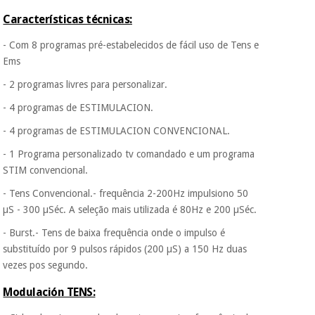
Fisaude para que
assim seja.
Características técnicas:
Instrumental
Muito
- Com 8 programas pré-estabelecidos de fácil uso de Tens e
conveniente
, pois
cirúrgico
Ems
hoje paga apenas 1/3
(liquidação)
do valor. As restantes
- 2 programas livres para personalizar.
duas prestações
serão cobradas no
- 4 programas de ESTIMULACION.
mesmo dia de cada
mês.
- 4 programas de ESTIMULACION CONVENCIONAL.
Sem
- 1 Programa personalizado tv comandado e um programa
compromisso.
STIM convencional.
Pode adiantar o
pagamento total ou
- Tens Convencional.- frequência 2-200Hz impulsiono 50
parcial quando
µS - 300 µSéc. A seleção mais utilizada é 80Hz e 200 µSéc.
quiser, sem
penalizações ou
- Burst.- Tens de baixa frequência onde o impulso é
truques.
substituído por 9 pulsos rápidos (200 µS) a 150 Hz duas
Os seus dados
vezes pos segundo.
protegidos.
Não
vendemos os seus
Modulación TENS:
dados a terceiros
nem o