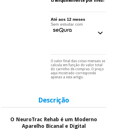
tranquilamente por mês?
essencial
para
Fisaude
Desportos
coronavirus
Aluguer
e jogos
Até aos 12 meses
Sem estudar com
Vestuário
Aerobic,
sanitário
fitness e
pilates
Veterinária
Desportos
O valor final das cotas mensais se
Pode escolhê-lo no final
Ortopedia
calcula em função do valor total
e jogos
do processo de compra,
do carrinho de compras. O preço
ao escolher o método de
aqui mostrado corresponde
pagamento.
Só
apenas a este artigo.
Instrumental
precisará do seu
cirúrgico
Vestuário
documento de
(liquidação)
identificação,
sanitário
número de
Descrição
telemóvel e número
de cartão.
Veterinária
É gratuito para si
O NeuroTrac Rehab
é um Moderno
porque a SeQura
colabora com a
Aparelho Bicanal e Digital
Ortopedia