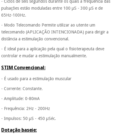
- Ciclos de seis segundos durante os quais a frequência das
incomodaremos para
pulsações estão moduladas entre 100 µS - 300 µS e de
tentar vender-lhe um
crédito pessoal.
65Hz-100Hz.
- Modo Telecomando Permite utilizar ao utente um
telecomando (APLICAÇÃO INTENCIONADA) para dirigir a
distância a estimulação convencional.
- É ideal para a aplicação pela qual o fisioterapeuta deve
controlar e mudar a estimulação manualmente.
STIM Convencional:
- É usado para a estimulação muscular
- Corrente: Constante.
- Amplitude: 0-80mA
- Frequência: 2Hz - 200Hz
- Impulsos: 50 µS - 450 µSéc.
Dotação baseie: