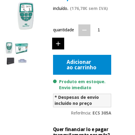
Novidades
incluído.
(176,78€ sem IVA)
Material
Medicina
médico
tradicional
chinesa
sanitário
Novidades
Ofertas
quantidade
Mobiliário
Medicina
clínico
tradicional
Outlet
Ofertas
chinesa
Gabinetes
Adicionar
terapêuticos
ao carrinho
Fisaude
Mobiliário
Outlet
Material de
Tech
clínico
Produto em estoque.
proteção
Academy
Envio imediato
essencial
para
* Despesas de envio
Gabinetes
coronavirus
incluído no preço
Fisaude
terapêuticos
Fisaude
Tech
Aluguer
Referência:
ECS 305A
Aerobic,
Academy
fitness
Material de
e
Quer financiar lo e pagar
proteção
pilates