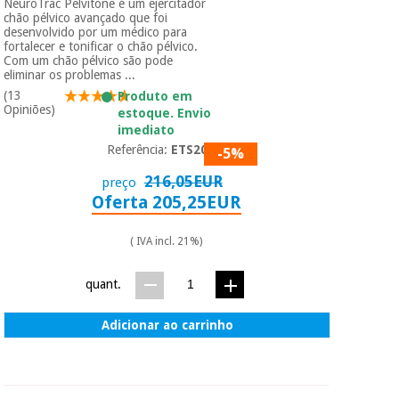
NeuroTrac Pelvitone é um ejercitador
chão pélvico avançado que foi
desenvolvido por um médico para
Instrumental
fortalecer e tonificar o chão pélvico.
Com um chão pélvico são pode
cirúrgico
eliminar os problemas ...
(liquidação)
(13
Produto em
Opiniões)
estoque. Envio
imediato
Referência:
ETS200
-5%
216,05EUR
preço
Oferta 205,25EUR
( IVA incl. 21%)
quant.
Adicionar ao carrinho