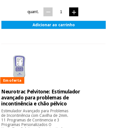
essencial
para
Fisaude
Desportos
quant.
coronavirus
Aluguer
e jogos
Adicionar ao carrinho
Vestuário
Aerobic,
sanitário
fitness e
pilates
Veterinária
Desportos
Ortopedia
e jogos
Instrumental
Em oferta
cirúrgico
Vestuário
(liquidação)
sanitário
Neurotrac Pelvitone: Estimulador
avançado para problemas de
incontinência e chão pélvico
Veterinária
Estimulador Avançado para Problemas
de Incontinência com Cavilha de 2mm.
11 Programas de Continencia e 3
Programas Personalizados O
Ortopedia