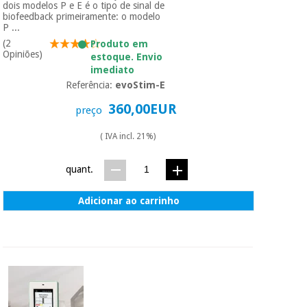
dois modelos P e E é o tipo de sinal de
biofeedback primeiramente: o modelo
P ...
(2
Produto em
Opiniões)
estoque. Envio
imediato
Referência:
evoStim-E
360,00EUR
preço
( IVA incl. 21%)
quant.
Adicionar ao carrinho