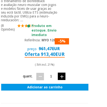
o treinamento de Biofeedback
e avaliação neuro-muscular com jogos
e modelos fáceis de usar graças ao
seu ecrã táctil. Utiliza ETS (estimulação
induzida por EMG) para a neuro-
reeducación: ...
(8
Produto em
Opiniões)
estoque. Envio
imediato
Referência:
MYO 120P
-5%
961,47EUR
preço
Oferta 913,40EUR
( IVA incl. 21%)
quant.
Adicionar ao carrinho