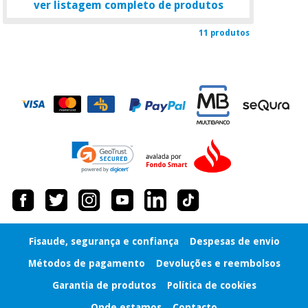
ver listagem completo de produtos
11 produtos
Fisaude, segurança e confiança
Despesas de envio
Métodos de pagamento
Devoluções e reembolsos
Garantia de produtos
Política de cookies
Onde estamos
Contacto