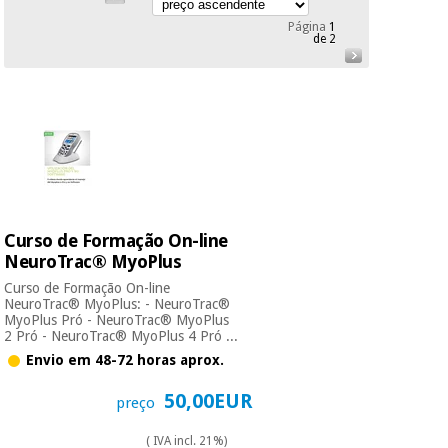
Novidades
Página
1
Material
Medicina
de 2
médico
tradicional
chinesa
sanitário
Novidades
Ofertas
Mobiliário
Medicina
clínico
tradicional
Outlet
Ofertas
chinesa
Gabinetes
terapêuticos
Curso de Formação On-line
Fisaude
Mobiliário
Outlet
Material de
Tech
NeuroTrac® MyoPlus
clínico
proteção
Academy
Curso de Formação On-line
essencial
NeuroTrac® MyoPlus: - NeuroTrac®
para
MyoPlus Pró - NeuroTrac® MyoPlus
Gabinetes
coronavirus
2 Pró - NeuroTrac® MyoPlus 4 Pró ...
Fisaude
terapêuticos
Fisaude
Envio em 48-72 horas aprox.
Tech
Aluguer
Aerobic,
Academy
50,00EUR
fitness
preço
Material de
e
proteção
pilates
( IVA incl. 21%)