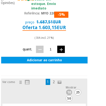
Opiniões)
estoque. Envio
imediato
Referência:
MYO 220P
-5%
1.687,51EUR
preço
Oferta 1.603,15EUR
( IVA incl. 21%)
quant.
Adicionar ao carrinho
1
2
Ver como
Mostrar
10
25
50