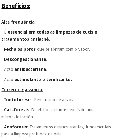
penalizações ou
Benefícios:
truques.
Os seus dados
protegidos.
Não
Alta frequência:
vendemos os seus
- É
essencial em todas as limpezas de cutis e
dados a terceiros
nem o
tratamentos antiacné.
incomodaremos para
tentar vender-lhe um
-
Fecha os poros
que se abriram com o vapor.
crédito pessoal.
-
Descongestionante
.
- Ação
antibacteriana
.
- Ação
estimulante e tonificante.
Corrente galvánica:
-
Iontoforesis
: Penetração de ativos.
-
Cataforesis
: De efeito calmante depois de uma
microexfolicación.
-
Anaforesis
: Tratamentos desincrustantes, fundamentais
para a limpeza profunda da pele.