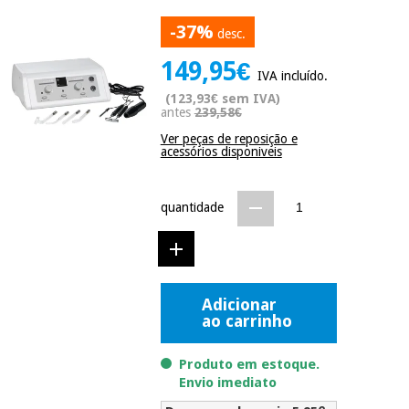
Novidades
-37%
Material
Medicina
desc.
médico
tradicional
149,95€
chinesa
sanitário
Novidades
IVA incluído.
Ofertas
(123,93€ sem IVA)
Mobiliário
antes
239,58€
Medicina
clínico
Ver peças de reposição e
tradicional
Outlet
acessórios disponiveis
Ofertas
chinesa
Gabinetes
terapêuticos
quantidade
Fisaude
Mobiliário
Outlet
Material de
Tech
clínico
proteção
Academy
essencial
para
Gabinetes
coronavirus
Adicionar
Fisaude
terapêuticos
ao carrinho
Fisaude
Tech
Aluguer
Aerobic,
Academy
Produto em estoque.
fitness
Material de
e
Envio imediato
proteção
pilates