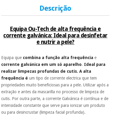
número de
Descrição
telemóvel e número
de cartão.
Instrumental
cirúrgico
É gratuito para si
(liquidação)
Equipa Ou-Tech de alta frequência e
porque a SeQura
colabora com a
corrente galvánica: Ideal para desinfetar
Fisaude para que
e nutrir a pele?
assim seja.
Muito
Equipa que
combina a função alta frequência
e
conveniente
, pois
corrente galvánica em um só aparelho
.
Ideal para
hoje paga apenas 1/3
do valor. As restantes
realizar limpezas profundas de cutis. A alta
duas prestações
frequência é
um tipo de corrente electrica que tem
serão cobradas no
propriedades muito beneficiosas para a pele. Utilizar após a
mesmo dia de cada
mês.
extração e antes da mascarilla no processo de limpeza de
cutis. Por outra parte, a corrente Galvánica é contínua e de
Sem
intensidade constante que serve para ionizar um produto
compromisso.
Pode adiantar o
ou para desincrustar (limpeza facial profunda).
pagamento total ou
parcial quando
quiser, sem