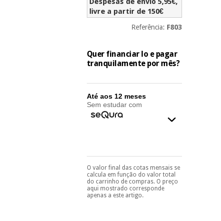
essencial
Despesas de envio 5,95€,
para
livre a partir de 150€
Fisaude
Desportos
coronavirus
Aluguer
e jogos
Referência:
F803
Vestuário
Aerobic,
Quer financiar lo e pagar
sanitário
fitness e
tranquilamente por mês?
pilates
Veterinária
Até aos 12 meses
Desportos
Sem estudar com
Ortopedia
e jogos
Instrumental
cirúrgico
Vestuário
(liquidação)
sanitário
O valor final das cotas mensais se
Pode escolhê-lo no final
calcula em função do valor total
do processo de compra,
do carrinho de compras. O preço
Veterinária
ao escolher o método de
aqui mostrado corresponde
pagamento.
Só
apenas a este artigo.
precisará do seu
documento de
Ortopedia
identificação,