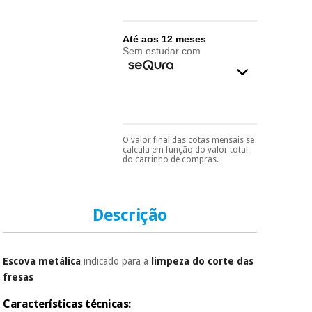
essencial
para
Fisaude
Desportos
coronavirus
Aluguer
e jogos
Até aos 12 meses
Sem estudar com
Vestuário
Aerobic,
sanitário
fitness e
pilates
Veterinária
O valor final das cotas mensais se
Pode escolhê-lo no final
Desportos
calcula em função do valor total
do processo de compra,
Ortopedia
do carrinho de compras.
e jogos
ao escolher o método de
pagamento.
Só
precisará do seu
Instrumental
documento de
cirúrgico
Vestuário
identificação,
Descrição
(liquidação)
sanitário
número de
telemóvel e número
de cartão.
Escova metálica
indicado para a
limpeza do corte das
Veterinária
É gratuito para si
fresas
porque a SeQura
colabora com a
Características técnicas:
Ortopedia
Fisaude para que