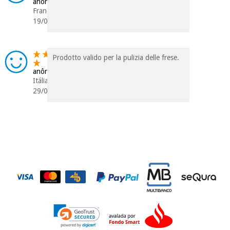
incomodaremos para
anônimo
tentar vender-lhe um
França
crédito pessoal.
19/08/2023
Prodotto valido per la pulizia delle frese.
anônimo
Itália
29/03/2021