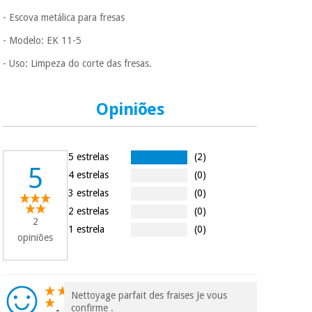
assim seja.
- Escova metálica para fresas
Muito
Instrumental
- Modelo: EK 11-5
conveniente
, pois
cirúrgico
hoje paga apenas 1/3
- Uso: Limpeza do corte das fresas.
(liquidação)
do valor. As restantes
duas prestações
serão cobradas no
Opiniões
mesmo dia de cada
mês.
Sem
compromisso.
5 estrelas
(2)
Pode adiantar o
5
4 estrelas
(0)
pagamento total ou
parcial quando
3 estrelas
(0)
quiser, sem
2 estrelas
(0)
penalizações ou
2
truques.
1 estrela
(0)
opiniões
Os seus dados
protegidos.
Não
vendemos os seus
dados a terceiros
Nettoyage parfait des fraises Je vous
nem o
confirme .