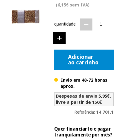
Novidades
(6,15€ sem IVA)
Material
Medicina
médico
tradicional
chinesa
sanitário
quantidade
Novidades
Ofertas
Mobiliário
Medicina
clínico
tradicional
Outlet
Ofertas
chinesa
Adicionar
Gabinetes
ao carrinho
terapêuticos
Fisaude
Mobiliário
Outlet
Material de
Envio em 48-72 horas
Tech
clínico
proteção
Academy
aprox.
essencial
Despesas de envio 5,95€,
para
Gabinetes
coronavirus
livre a partir de 150€
Fisaude
terapêuticos
Fisaude
Referência:
14.701.1
Tech
Aluguer
Aerobic,
Academy
fitness
Material de
e
Quer financiar lo e pagar
proteção
pilates
tranquilamente por mês?