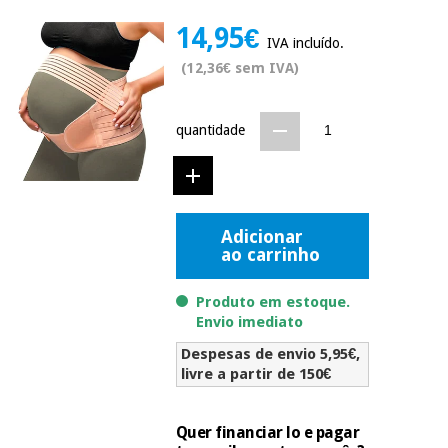
Novidades
14,95€
Material
Medicina
IVA incluído.
médico
tradicional
(12,36€ sem IVA)
chinesa
sanitário
Novidades
Ofertas
Mobiliário
quantidade
Medicina
clínico
tradicional
Outlet
Ofertas
chinesa
Gabinetes
terapêuticos
Adicionar
Fisaude
Mobiliário
ao carrinho
Outlet
Material de
Tech
clínico
proteção
Academy
essencial
Produto em estoque.
para
Envio imediato
Gabinetes
coronavirus
Fisaude
terapêuticos
Fisaude
Despesas de envio 5,95€,
Tech
Aluguer
livre a partir de 150€
Aerobic,
Academy
fitness
Material de
e
proteção
Quer financiar lo e pagar
pilates