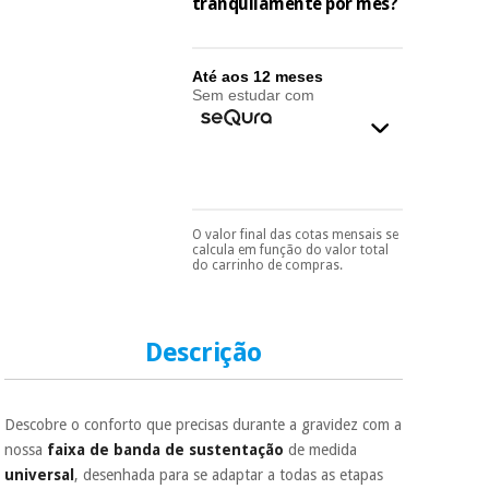
essencial
tranquilamente por mês?
para
Fisaude
Desportos
coronavirus
Aluguer
e jogos
Até aos 12 meses
Sem estudar com
Vestuário
Aerobic,
sanitário
fitness e
pilates
Veterinária
Desportos
O valor final das cotas mensais se
Pode escolhê-lo no final
Ortopedia
calcula em função do valor total
e jogos
do processo de compra,
do carrinho de compras.
ao escolher o método de
pagamento.
Só
Instrumental
precisará do seu
cirúrgico
Vestuário
documento de
(liquidação)
sanitário
identificação,
Descrição
número de
telemóvel e número
de cartão.
Veterinária
Descobre o conforto que precisas durante a gravidez com a
É gratuito para si
nossa
faixa de banda de sustentação
de medida
porque a SeQura
universal
, desenhada para se adaptar a todas as etapas
colabora com a
Ortopedia