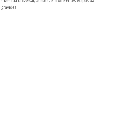
- Medida universal, adaptável a diferentes etapas da
incomodaremos para
gravidez
tentar vender-lhe um
crédito pessoal.