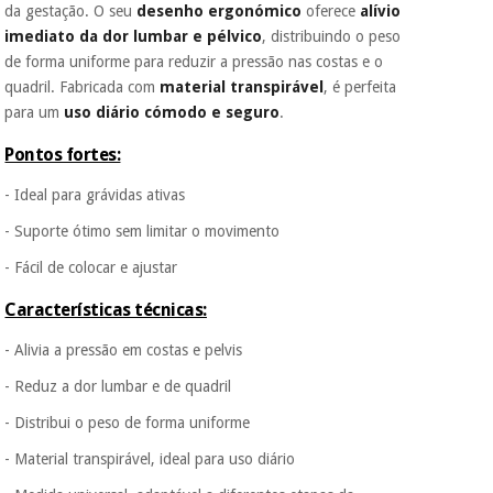
Fisaude para que
da gestação. O seu
desenho ergonómico
oferece
alívio
assim seja.
imediato da dor lumbar e pélvico
, distribuindo o peso
Instrumental
de forma uniforme para reduzir a pressão nas costas e o
Muito
cirúrgico
conveniente
, pois
quadril. Fabricada com
material transpirável
, é perfeita
hoje paga apenas 1/3
(liquidação)
para um
uso diário cómodo e seguro
.
do valor. As restantes
duas prestações
Pontos fortes:
serão cobradas no
mesmo dia de cada
- Ideal para grávidas ativas
mês.
- Suporte ótimo sem limitar o movimento
Sem
compromisso.
- Fácil de colocar e ajustar
Pode adiantar o
pagamento total ou
Características técnicas:
parcial quando
quiser, sem
- Alivia a pressão em costas e pelvis
penalizações ou
truques.
- Reduz a dor lumbar e de quadril
Os seus dados
- Distribui o peso de forma uniforme
protegidos.
Não
vendemos os seus
- Material transpirável, ideal para uso diário
dados a terceiros
nem o