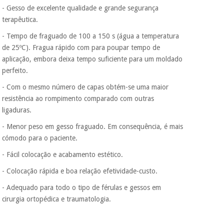
assim seja.
- Gesso de excelente qualidade e grande segurança
Muito
terapêutica.
Instrumental
conveniente
, pois
cirúrgico
- Tempo de fraguado de 100 a 150 s (água a temperatura
hoje paga apenas 1/3
do valor. As restantes
(liquidação)
de 25ºC). Fragua rápido com para poupar tempo de
duas prestações
aplicação, embora deixa tempo suficiente para um moldado
serão cobradas no
perfeito.
mesmo dia de cada
mês.
- Com o mesmo número de capas obtém-se uma maior
Sem
resistência ao rompimento comparado com outras
compromisso.
ligaduras.
Pode adiantar o
pagamento total ou
- Menor peso em gesso fraguado. Em consequência, é mais
parcial quando
cómodo para o paciente.
quiser, sem
penalizações ou
- Fácil colocação e acabamento estético.
truques.
- Colocação rápida e boa relação efetividade-custo.
Os seus dados
protegidos.
Não
- Adequado para todo o tipo de férulas e gessos em
vendemos os seus
cirurgia ortopédica e traumatologia.
dados a terceiros
nem o
incomodaremos para