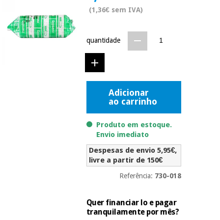
Novidades
(1,36€ sem IVA)
Material
Medicina
médico
tradicional
chinesa
sanitário
Novidades
quantidade
Ofertas
Mobiliário
Medicina
clínico
tradicional
Outlet
Ofertas
chinesa
Adicionar
Gabinetes
ao carrinho
terapêuticos
Fisaude
Mobiliário
Produto em estoque.
Outlet
Material de
Tech
clínico
Envio imediato
proteção
Academy
essencial
Despesas de envio 5,95€,
para
Gabinetes
livre a partir de 150€
coronavirus
Fisaude
terapêuticos
Fisaude
Referência:
730-018
Tech
Aluguer
Aerobic,
Academy
fitness
Material de
Quer financiar lo e pagar
e
proteção
tranquilamente por mês?
pilates