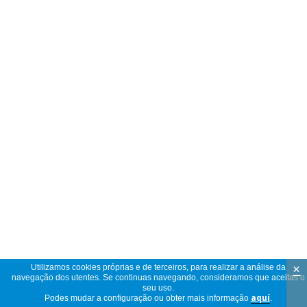
×
Utilizamos cookies próprias e de terceiros, para realizar a análise da
navegação dos utentes. Se continuas navegando, consideramos que aceitas o
seu uso.
Podes mudar a configuração ou obter mais informação
aquí
.