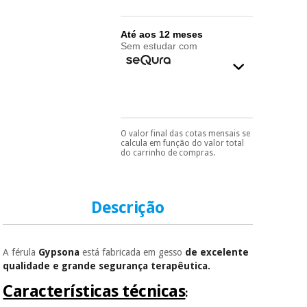
essencial
para
Fisaude
Desportos
coronavirus
Aluguer
Até aos 12 meses
e jogos
Sem estudar com
Vestuário
Aerobic,
sanitário
fitness e
pilates
Veterinária
O valor final das cotas mensais se
Pode escolhê-lo no final
Desportos
calcula em função do valor total
do processo de compra,
Ortopedia
do carrinho de compras.
e jogos
ao escolher o método de
pagamento.
Só
precisará do seu
Instrumental
documento de
cirúrgico
Vestuário
identificação,
Descrição
(liquidação)
número de
sanitário
telemóvel e número
de cartão.
A férula
Gypsona
está fabricada em gesso
de excelente
Veterinária
É gratuito para si
qualidade e grande segurança terapêutica.
porque a SeQura
colabora com a
Características técnicas
:
Fisaude para que
Ortopedia