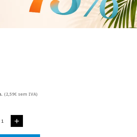
o.
(2,59€ sem IVA)