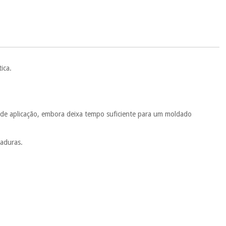
.
 si
porque a SeQura colabora com a Fisaude para que assim seja.
ente
, pois hoje paga apenas 1/3 do valor. As restantes duas
 cobradas no mesmo dia de cada mês.
sso.
Pode adiantar o pagamento total ou parcial quando quiser,
ica.
 ou truques.
protegidos.
Não vendemos os seus dados a terceiros nem o
ra tentar vender-lhe um crédito pessoal.
de aplicação, embora deixa tempo suficiente para um moldado
aduras.