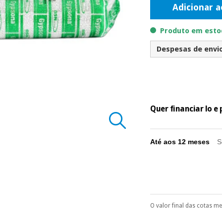
Adicionar a
Produto em estoq
Despesas de envio 
Quer financiar lo 
Até aos 12 meses
S
O valor final das cotas m
Pode escolhê-lo no 
Só precisará do 