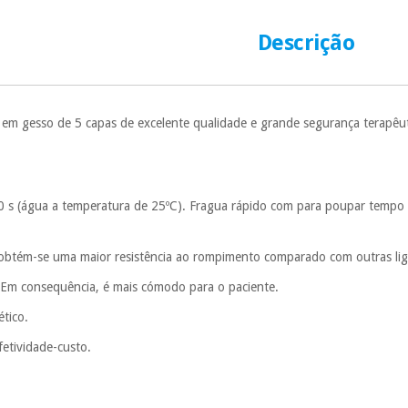
número de cartão
É gratuito para
Descrição
Muito conveni
prestações serão
Sem compromi
 em gesso de 5 capas de excelente qualidade e grande segurança terapêut
sem penalizações
Os seus dados 
incomodaremos pa
 s (água a temperatura de 25ºC). Fragua rápido com para poupar tempo 
btém-se uma maior resistência ao rompimento comparado com outras lig
Em consequência, é mais cómodo para o paciente.
ético.
fetividade-custo.