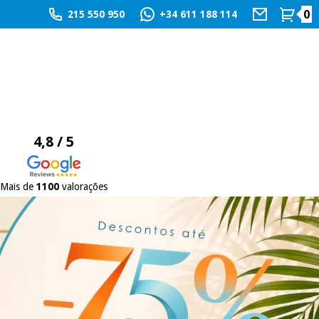
0
215 550 950
+34 611 188 114
4,8 / 5
Mais de
1100
valorações