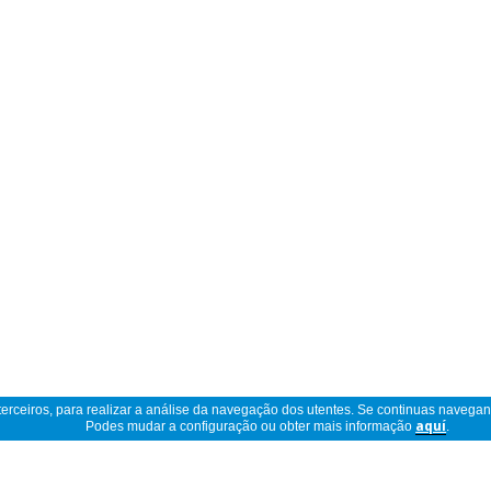
 terceiros, para realizar a análise da navegação dos utentes. Se continuas navega
Podes mudar a configuração ou obter mais informação
aquí
.