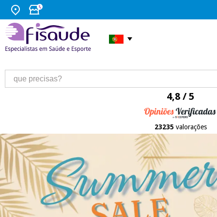
4,8 / 5
23235
valorações