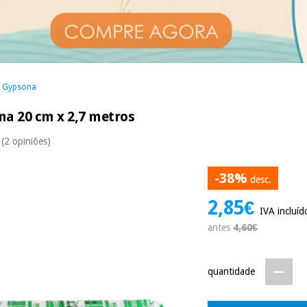
»
Gypsona
na 20 cm x 2,7 metros
(2 opiniões)
-38%
desc.
2,85€
IVA incluíd
antes
4,60€
quantidade