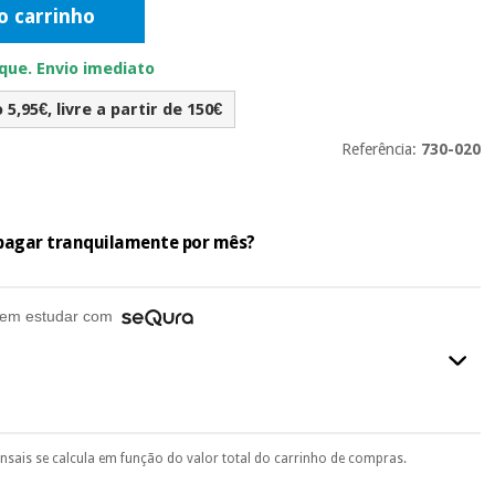
o carrinho
ue. Envio imediato
5,95€, livre a partir de 150€
Referência:
730-020
e pagar tranquilamente por mês?
em estudar com
ensais se calcula em função do valor total do carrinho de compras.
final do processo de compra, ao escolher o método de pagamento.
seu documento de identificação, número de telemóvel e