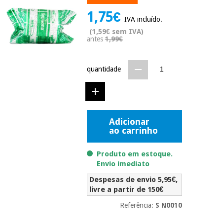
Novidades
1,75€
Material
Medicina
IVA incluído.
médico
tradicional
(1,59€ sem IVA)
chinesa
sanitário
antes
1,99€
Novidades
Ofertas
Mobiliário
Medicina
clínico
quantidade
tradicional
Outlet
Ofertas
chinesa
Gabinetes
terapêuticos
Fisaude
Mobiliário
Adicionar
Outlet
Material de
Tech
ao carrinho
clínico
proteção
Academy
essencial
Produto em estoque.
para
Gabinetes
coronavirus
Envio imediato
Fisaude
terapêuticos
Fisaude
Despesas de envio 5,95€,
Tech
Aluguer
Aerobic,
livre a partir de 150€
Academy
fitness
Material de
e
Referência:
S N0010
proteção
pilates