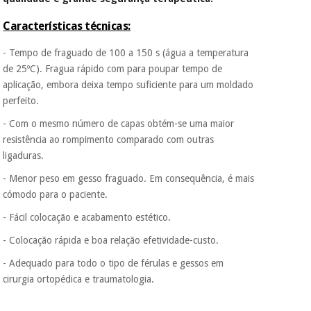
porque a SeQura
colabora com a
Características técnicas:
Fisaude para que
Instrumental
assim seja.
cirúrgico
- Tempo de fraguado de 100 a 150 s (água a temperatura
(liquidação)
Muito
de 25ºC). Fragua rápido com para poupar tempo de
conveniente
, pois
aplicação, embora deixa tempo suficiente para um moldado
hoje paga apenas 1/3
perfeito.
do valor. As restantes
duas prestações
- Com o mesmo número de capas obtém-se uma maior
serão cobradas no
resistência ao rompimento comparado com outras
mesmo dia de cada
mês.
ligaduras.
Sem
- Menor peso em gesso fraguado. Em consequência, é mais
compromisso.
cómodo para o paciente.
Pode adiantar o
pagamento total ou
- Fácil colocação e acabamento estético.
parcial quando
quiser, sem
- Colocação rápida e boa relação efetividade-custo.
penalizações ou
- Adequado para todo o tipo de férulas e gessos em
truques.
cirurgia ortopédica e traumatologia.
Os seus dados
protegidos.
Não