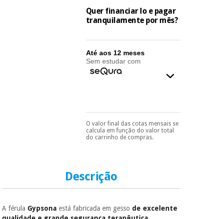
essencial
Quer financiar lo e pagar
para
Fisaude
Desportos
tranquilamente por mês?
coronavirus
Aluguer
e jogos
Vestuário
Aerobic,
Até aos 12 meses
sanitário
Sem estudar com
fitness e
pilates
Veterinária
Desportos
Ortopedia
e jogos
O valor final das cotas mensais se
Pode escolhê-lo no final
calcula em função do valor total
Instrumental
do processo de compra,
do carrinho de compras.
ao escolher o método de
cirúrgico
Vestuário
pagamento.
Só
(liquidação)
sanitário
precisará do seu
documento de
identificação,
Descrição
número de
Veterinária
telemóvel e número
de cartão.
A férula
Gypsona
está fabricada em gesso
de excelente
Ortopedia
É gratuito para si
qualidade e grande segurança terapêutica.