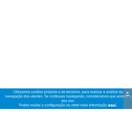
×
Utilizamos cookies próprias e de terceiros, para realizar a análise da
navegação dos utentes. Se continuas navegando, consideramos que aceitas o
seu uso.
Podes mudar a configuração ou obter mais informação
aquí
.