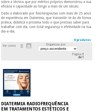
sobre a técnica que por méritos próprios demonstrou a sua
Novidades
eficácia e capacidade ao longo a mais de um século.
Material
Medicina
Dado e elaborado por fisioterapeutas com mais de 25 anos
médico
tradicional
de experiência em Diatermia, que transmitir-te-ão de forma
chinesa
sanitário
Novidades
prática, didática e próxima todo o que precisas saber para
Ofertas
trabalhar com ela, com total segurança e efetividade na tua
Mobiliário
dia-a-dia.
Medicina
clínico
tradicional
9 produtos
Outlet
Ofertas
Organizar por
chinesa
Ver como
Gabinetes
terapêuticos
Página
1
de 1
Fisaude
Mobiliário
Outlet
Material de
Tech
clínico
proteção
Academy
essencial
para
Gabinetes
coronavirus
Fisaude
terapêuticos
Fisaude
Tech
Aluguer
Aerobic,
Academy
fitness
Material de
DIATERMIA RADIOFREQUÊNCIA
e
proteção
EM TRATAMENTOS ESTÉTICOS E
pilates