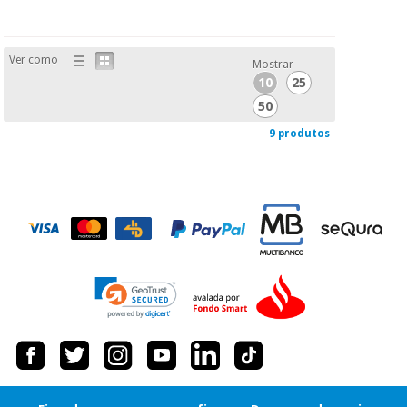
Ver como
Mostrar
10
25
50
9 produtos