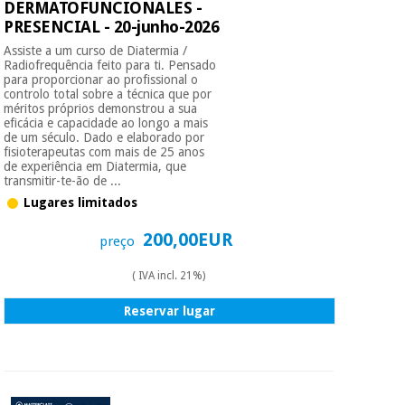
essencial
DERMATOFUNCIONALES -
para
Fisaude
PRESENCIAL - 20-junho-2026
Desportos
coronavirus
Aluguer
e jogos
Assiste a um curso de Diatermia /
Radiofrequência feito para ti. Pensado
para proporcionar ao profissional o
controlo total sobre a técnica que por
Vestuário
Aerobic,
méritos próprios demonstrou a sua
sanitário
fitness e
eficácia e capacidade ao longo a mais
pilates
de um século. Dado e elaborado por
fisioterapeutas com mais de 25 anos
Veterinária
de experiência em Diatermia, que
transmitir-te-ão de ...
Desportos
Ortopedia
Lugares limitados
e jogos
200,00EUR
preço
Instrumental
cirúrgico
Vestuário
( IVA incl. 21%)
(liquidação)
sanitário
Reservar lugar
Veterinária
Ortopedia