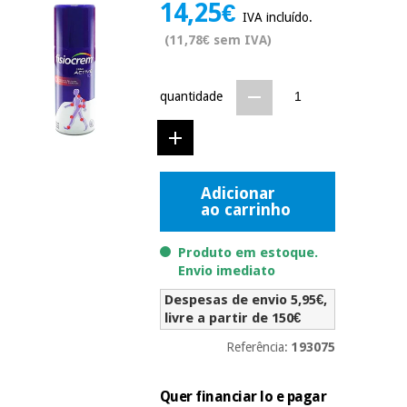
14,25€
Novidades
IVA incluído.
Material
Medicina
(11,78€ sem IVA)
médico
tradicional
chinesa
sanitário
Novidades
Ofertas
quantidade
Mobiliário
Medicina
clínico
tradicional
Outlet
Ofertas
chinesa
Gabinetes
terapêuticos
Adicionar
ao carrinho
Fisaude
Mobiliário
Outlet
Material de
Tech
clínico
proteção
Produto em estoque.
Academy
essencial
Envio imediato
para
Gabinetes
Despesas de envio 5,95€,
coronavirus
Fisaude
terapêuticos
livre a partir de 150€
Fisaude
Tech
Aluguer
Aerobic,
Referência:
193075
Academy
fitness
Material de
e
proteção
pilates
Quer financiar lo e pagar