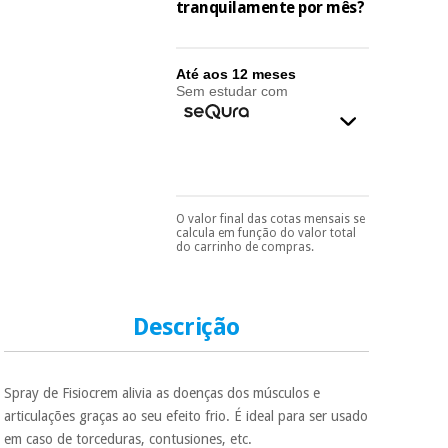
essencial
tranquilamente por mês?
para
Fisaude
Desportos
coronavirus
Aluguer
e jogos
Até aos 12 meses
Sem estudar com
Vestuário
Aerobic,
sanitário
fitness e
pilates
Veterinária
Desportos
O valor final das cotas mensais se
Ortopedia
Pode escolhê-lo no final
e jogos
calcula em função do valor total
do processo de compra,
do carrinho de compras.
ao escolher o método de
pagamento.
Só
Instrumental
precisará do seu
cirúrgico
Vestuário
documento de
(liquidação)
sanitário
identificação,
Descrição
número de
telemóvel e número
de cartão.
Veterinária
Spray de Fisiocrem alivia as doenças dos músculos e
É gratuito para si
articulações graças ao seu efeito frio. É ideal para ser usado
porque a SeQura
Ortopedia
em caso de torceduras, contusiones, etc.
colabora com a