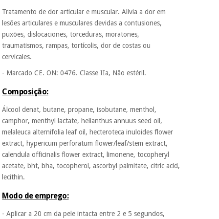
Fisaude para que
Tratamento de dor articular e muscular. Alivia a dor em
assim seja.
lesões articulares e musculares devidas a contusiones,
Instrumental
Muito
puxões, dislocaciones, torceduras, moratones,
cirúrgico
conveniente
, pois
traumatismos, rampas, tortícolis, dor de costas ou
(liquidação)
hoje paga apenas 1/3
do valor. As restantes
cervicales.
duas prestações
- Marcado CE. ON: 0476. Classe IIa, Não estéril.
serão cobradas no
mesmo dia de cada
Composição:
mês.
Sem
Álcool denat, butane, propane, isobutane, menthol,
compromisso.
camphor, menthyl lactate, helianthus annuus seed oil,
Pode adiantar o
melaleuca alternifolia leaf oil, hecteroteca inuloides flower
pagamento total ou
parcial quando
extract, hypericum perforatum flower/leaf/stem extract,
quiser, sem
calendula officinalis flower extract, limonene, tocopheryl
penalizações ou
acetate, bht, bha, tocopherol, ascorbyl palmitate, citric acid,
truques.
lecithin.
Os seus dados
protegidos.
Não
Modo de emprego:
vendemos os seus
dados a terceiros
- Aplicar a 20 cm da pele intacta entre 2 e 5 segundos,