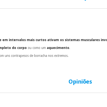
Muito conveni
prestações serão
Sem compromi
sem penalizações
Os seus dados 
incomodaremos pa
 e em intervalos mais curtos ativam os sistemas musculares inv
mpleto do corpo
ou como um
aquecimento
.
om uns contrapesos de borracha nos extremos.
Opiniões