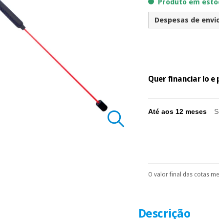
Produto em estoq
Despesas de envio 
Quer financiar lo 
Até aos 12 meses
S
O valor final das cotas m
Pode escolhê-lo no 
Só precisará do 
número de cartão
É gratuito para
Descrição