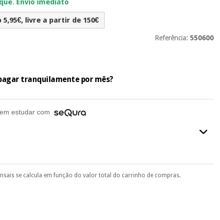
ue. Envio imediato
5,95€, livre a partir de 150€
Referência:
550600
e pagar tranquilamente por mês?
em estudar com
ensais se calcula em função do valor total do carrinho de compras.
final do processo de compra, ao escolher o método de pagamento.
seu documento de identificação, número de telemóvel e
.
 si
porque a SeQura colabora com a Fisaude para que assim seja.