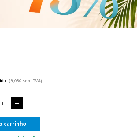
ído.
(9,05€ sem IVA)
o carrinho