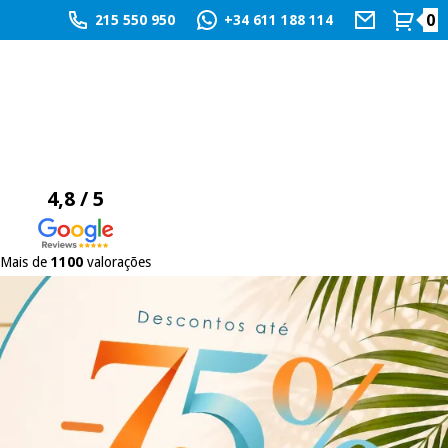
0
215 550 950
+34 611 188 114
4,8 / 5
Mais de
1100
valorações