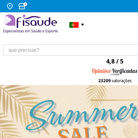
4,8 / 5
23209
valorações