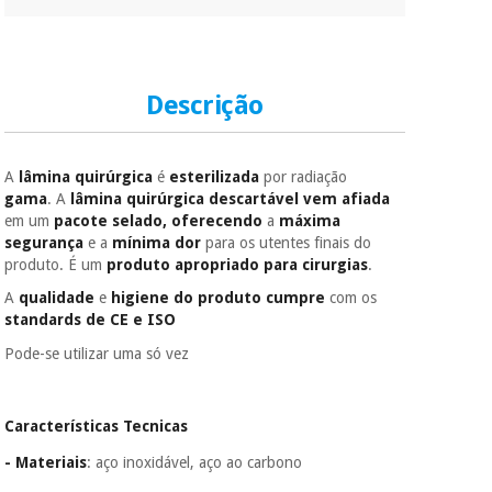
parcial quando
quiser, sem
Instrumental
penalizações ou
truques.
cirúrgico
Descrição
(liquidação)
Os seus dados
protegidos.
Não
vendemos os seus
dados a terceiros
A
lâmina quirúrgica
é
esterilizada
por radiação
nem o
gama
.
A
lâmina quirúrgica descartável
vem afiada
incomodaremos para
em um
pacote selado,
oferecendo
a
máxima
tentar vender-lhe um
segurança
e a
mínima dor
para os utentes finais do
crédito pessoal.
produto.
É um
produto apropriado para cirurgias
.
A
qualidade
e
higiene do produto
cumpre
com os
standards de CE e ISO
Pode-se utilizar uma só vez
Características Tecnicas
- Materiais
: aço inoxidável, aço ao carbono