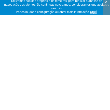
×
Utilizamos cookies próprias e de terceiros, para realizar a análise da
3 estrelas
(3)
navegação dos utentes. Se continuas navegando, consideramos que aceitas o
seu uso.
2 estrelas
(1)
Podes mudar a configuração ou obter mais informação
aquí
.
55
1 estrela
(0)
opiniões
55
ver
opiniões
<<
<
1
/
6
>
>>
por
página
Muito bem, corresponde às minhas
expectativas, recomendo! E deixe a sua
R
opinião:
Portugal
06/12/2024
No son lo mejor en calidad, pero paga
una urgencia te hace el apaño
anônimo