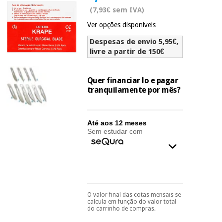
Novidades
(7,93€ sem IVA)
Material
Medicina
Ver opções disponiveis
médico
tradicional
chinesa
sanitário
Novidades
Despesas de envio 5,95€,
Ofertas
livre a partir de 150€
Mobiliário
Medicina
clínico
tradicional
Quer financiar lo e pagar
Outlet
Ofertas
chinesa
tranquilamente por mês?
Gabinetes
terapêuticos
Fisaude
Mobiliário
Até aos 12 meses
Outlet
Material de
Tech
clínico
Sem estudar com
proteção
Academy
essencial
para
Gabinetes
coronavirus
Fisaude
terapêuticos
Fisaude
Tech
Aluguer
Aerobic,
Academy
O valor final das cotas mensais se
Pode escolhê-lo no final
fitness
Material de
calcula em função do valor total
do processo de compra,
e
do carrinho de compras.
proteção
ao escolher o método de
pilates
pagamento.
Só