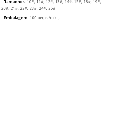
- Tamanhos
: 10#, 11#, 12#, 13#, 14#, 15#, 18#, 19#,
20#, 21#, 22#, 23#, 24#, 25#
-
Embalagem
: 100 peças /caixa,