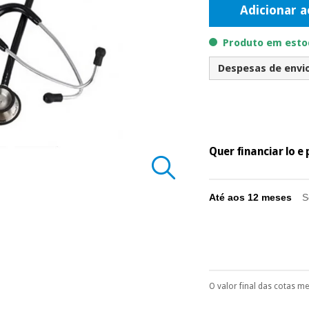
Adicionar a
Produto em estoq
Despesas de envio 
Quer financiar lo 
Até aos 12 meses
S
O valor final das cotas m
Pode escolhê-lo no 
Só precisará do 