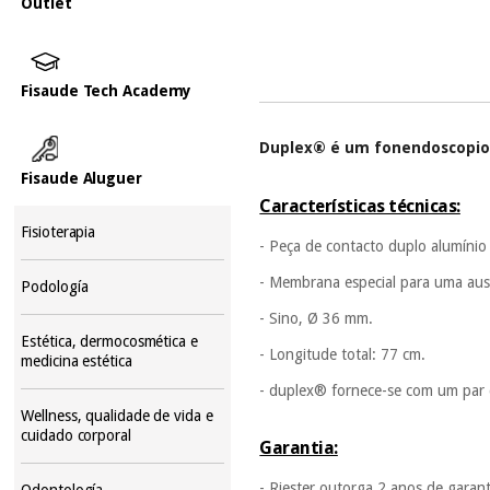
Outlet
Fisaude Tech Academy
Duplex® é um fonendoscopio d
Fisaude Aluguer
Características técnicas:
Fisioterapia
- Peça de contacto duplo alumínio
- Membrana especial para uma ausc
Podología
- Sino, Ø 36 mm.
Estética, dermocosmética e
- Longitude total: 77 cm.
medicina estética
- duplex® fornece-se com um par 
Wellness, qualidade de vida e
cuidado corporal
Garantia:
- Riester outorga 2 anos de garan
Odontología