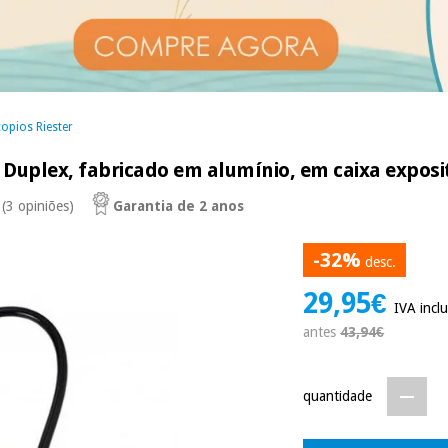
opios Riester
Duplex, fabricado em alumínio, em caixa exposit
(3 opiniões)
Garantia de 2 anos
-32%
desc.
29,95€
IVA inclu
antes
43,94€
quantidade