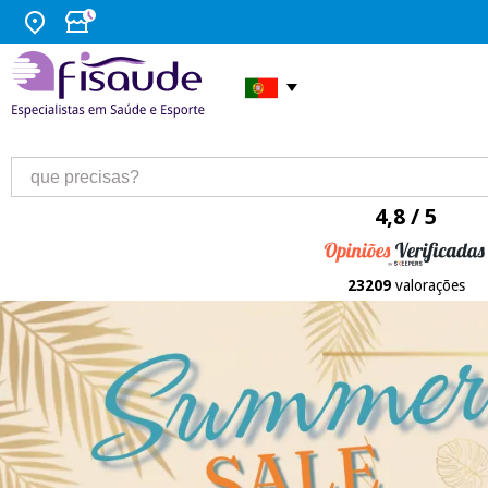
4,8 / 5
23209
valorações