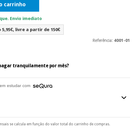
o carrinho
ue. Envio imediato
5,95€, livre a partir de 150€
Referência:
4001-01
e pagar tranquilamente por mês?
em estudar com
ensais se calcula em função do valor total do carrinho de compras.
final do processo de compra, ao escolher o método de pagamento.
seu documento de identificação, número de telemóvel e