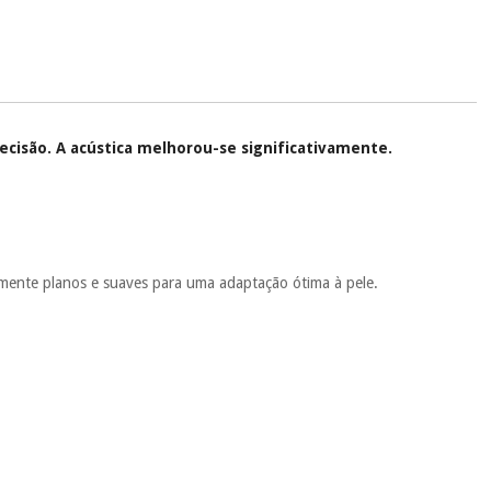
.
 si
porque a SeQura colabora com a Fisaude para que assim seja.
ente
, pois hoje paga apenas 1/3 do valor. As restantes duas
 cobradas no mesmo dia de cada mês.
sso.
Pode adiantar o pagamento total ou parcial quando quiser,
cisão. A acústica melhorou-se significativamente.
 ou truques.
protegidos.
Não vendemos os seus dados a terceiros nem o
ra tentar vender-lhe um crédito pessoal.
lmente planos e suaves para uma adaptação ótima à pele.