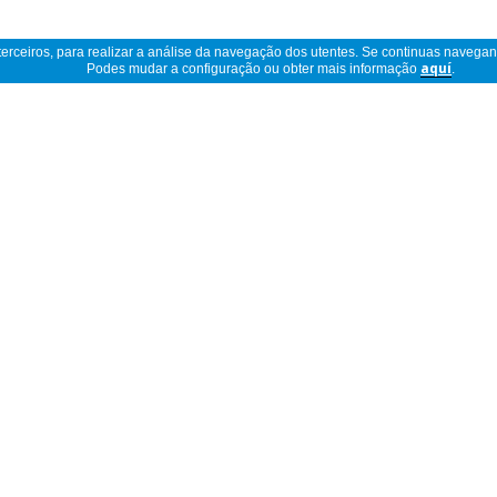
 terceiros, para realizar a análise da navegação dos utentes. Se continuas navega
Podes mudar a configuração ou obter mais informação
aquí
.
Ler descrição completa
Opiniões