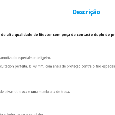
número de cartão
É gratuito para
Descrição
Muito conveni
prestações serão
Sem compromi
e alta qualidade de Riester com peça de contacto duplo de pre
sem penalizações
Os seus dados 
incomodaremos pa
 anodizado especialmente ligeiro.
ultación perfeita, Ø 48 mm, com anéis de proteção contra o frio especia
de olivas de troca e uma membrana de troca.
tia a todos os seus produtos