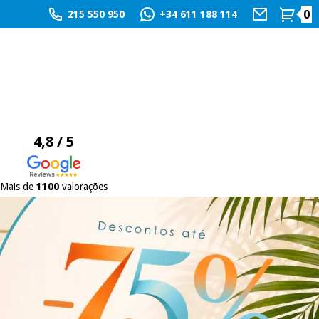
0
215 550 950
+34 611 188 114
4,8 / 5
Mais de
1100
valorações