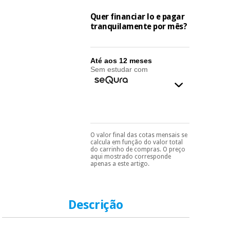
essencial
para
Fisaude
Quer financiar lo e pagar
Desportos
coronavirus
Aluguer
tranquilamente por mês?
e jogos
Vestuário
Aerobic,
Até aos 12 meses
sanitário
fitness e
Sem estudar com
pilates
Veterinária
Desportos
Ortopedia
e jogos
O valor final das cotas mensais se
Pode escolhê-lo no final
Instrumental
calcula em função do valor total
do processo de compra,
cirúrgico
do carrinho de compras. O preço
Vestuário
ao escolher o método de
aqui mostrado corresponde
(liquidação)
sanitário
pagamento.
Só
apenas a este artigo.
precisará do seu
documento de
identificação,
Veterinária
número de
Descrição
telemóvel e número
de cartão.
Ortopedia
É gratuito para si