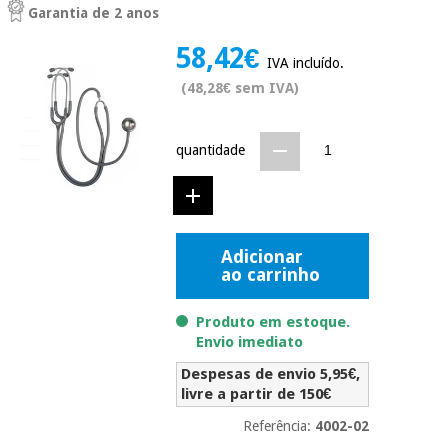
Garantia de 2 anos
Novidades
Material
Medicina
58,42€
médico
tradicional
IVA incluído.
chinesa
sanitário
Novidades
(48,28€ sem IVA)
Ofertas
Mobiliário
Medicina
clínico
quantidade
tradicional
Outlet
Ofertas
chinesa
Gabinetes
terapêuticos
Fisaude
Mobiliário
Adicionar
Outlet
Material de
Tech
clínico
ao carrinho
proteção
Academy
essencial
para
Produto em estoque.
Gabinetes
coronavirus
Envio imediato
Fisaude
terapêuticos
Fisaude
Tech
Aluguer
Despesas de envio 5,95€,
Aerobic,
Academy
livre a partir de 150€
fitness
Material de
e
Referência:
4002-02
proteção
pilates