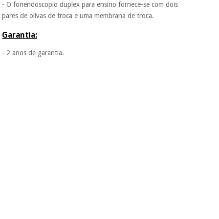
- O fonendoscopio duplex para ensino fornece-se com dois
vendemos os seus
dados a terceiros
pares de olivas de troca e uma membrana de troca.
nem o
incomodaremos para
Garantia:
tentar vender-lhe um
crédito pessoal.
- 2 anos de garantia.