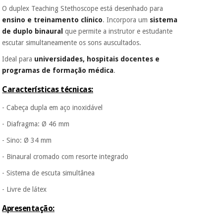
O duplex Teaching Stethoscope está desenhado para
porque a SeQura
colabora com a
ensino e treinamento clínico
. Incorpora um
sistema
Instrumental
Fisaude para que
de duplo binaural
que permite a instrutor e estudante
assim seja.
cirúrgico
escutar simultaneamente os sons auscultados.
(liquidação)
Muito
Ideal para
universidades, hospitais docentes e
conveniente
, pois
hoje paga apenas 1/3
programas de formação médica
.
do valor. As restantes
duas prestações
Características técnicas:
serão cobradas no
mesmo dia de cada
- Cabeça dupla em aço inoxidável
mês.
- Diafragma: Ø 46 mm
Sem
compromisso.
- Sino: Ø 34 mm
Pode adiantar o
- Binaural cromado com resorte integrado
pagamento total ou
parcial quando
- Sistema de escuta simultânea
quiser, sem
penalizações ou
- Livre de látex
truques.
Apresentação:
Os seus dados
protegidos.
Não