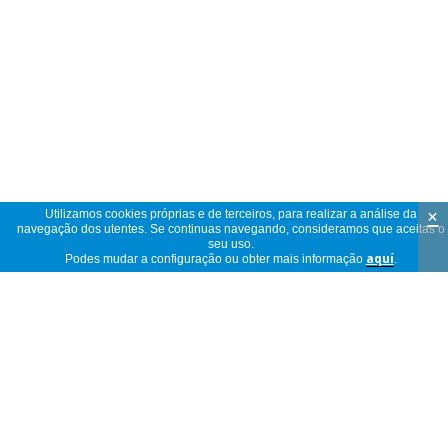
×
Utilizamos cookies próprias e de terceiros, para realizar a análise da
navegação dos utentes. Se continuas navegando, consideramos que aceitas o
seu uso.
Podes mudar a configuração ou obter mais informação
aquí
.