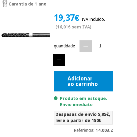
Garantia de 1 ano
Novidades
Material
Medicina
19,37€
médico
tradicional
IVA incluído.
chinesa
sanitário
Novidades
(16,01€ sem IVA)
Ofertas
Mobiliário
Medicina
clínico
quantidade
tradicional
Outlet
Ofertas
chinesa
Gabinetes
terapêuticos
Fisaude
Mobiliário
Adicionar
Outlet
Material de
Tech
clínico
ao carrinho
proteção
Academy
essencial
para
Produto em estoque.
Gabinetes
coronavirus
Envio imediato
Fisaude
terapêuticos
Fisaude
Tech
Aluguer
Despesas de envio 5,95€,
Aerobic,
Academy
livre a partir de 150€
fitness
Material de
e
Referência:
14.003.2
proteção
pilates