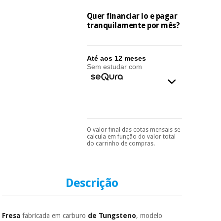
essencial
para
Fisaude
Quer financiar lo e pagar
Desportos
coronavirus
Aluguer
tranquilamente por mês?
e jogos
Vestuário
Aerobic,
Até aos 12 meses
sanitário
fitness e
Sem estudar com
pilates
Veterinária
Desportos
Ortopedia
e jogos
O valor final das cotas mensais se
Pode escolhê-lo no final
Instrumental
calcula em função do valor total
do processo de compra,
cirúrgico
do carrinho de compras.
Vestuário
ao escolher o método de
(liquidação)
sanitário
pagamento.
Só
precisará do seu
documento de
identificação,
Descrição
Veterinária
número de
telemóvel e número
de cartão.
Fresa
fabricada em carburo
de Tungsteno
, modelo
Ortopedia
É gratuito para si