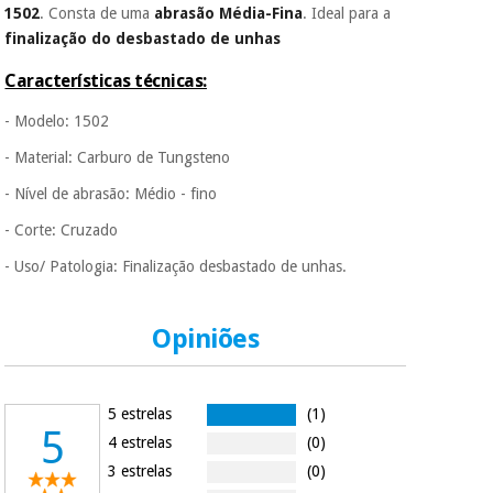
1502
. Consta de uma
abrasão Média-Fina
. Ideal para a
porque a SeQura
finalização do desbastado de unhas
colabora com a
Instrumental
Fisaude para que
assim seja.
cirúrgico
Características técnicas:
(liquidação)
Muito
- Modelo: 1502
conveniente
, pois
hoje paga apenas 1/3
- Material: Carburo de Tungsteno
do valor. As restantes
- Nível de abrasão: Médio - fino
duas prestações
serão cobradas no
- Corte: Cruzado
mesmo dia de cada
mês.
- Uso/ Patologia: Finalização desbastado de unhas.
Sem
compromisso.
Pode adiantar o
Opiniões
pagamento total ou
parcial quando
quiser, sem
penalizações ou
5 estrelas
(1)
truques.
5
4 estrelas
(0)
Os seus dados
3 estrelas
(0)
protegidos.
Não