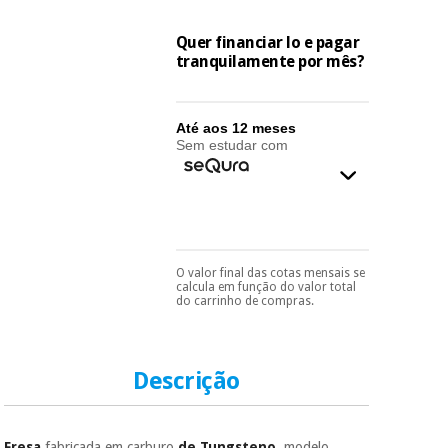
essencial
para
Fisaude
Desportos
Quer financiar lo e pagar
coronavirus
Aluguer
e jogos
tranquilamente por mês?
Vestuário
Aerobic,
sanitário
fitness e
Até aos 12 meses
Sem estudar com
pilates
Veterinária
Desportos
Ortopedia
e jogos
Instrumental
O valor final das cotas mensais se
Pode escolhê-lo no final
calcula em função do valor total
cirúrgico
Vestuário
do processo de compra,
do carrinho de compras.
(liquidação)
ao escolher o método de
sanitário
pagamento.
Só
precisará do seu
documento de
identificação,
Descrição
Veterinária
número de
telemóvel e número
de cartão.
Ortopedia
Fresa
fabricada em carburo
de Tungsteno
, modelo