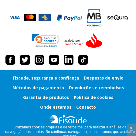
Fisaude, segurança e confiança
Despesas de envio
Métodos de pagamento
Devoluções e reembolsos
Garantia de produtos
Política de cookies
Onde estamos
Contacto
×
Utilizamos cookies próprias e de terceiros, para realizar a análise da
navegação dos utentes. Se continuas navegando, consideramos que aceitas o