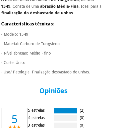
É gratuito para si
1549
. Consta de uma
abrasão Média-Fina
. Ideal para a
porque a SeQura
finalização do desbastado de unhas
colabora com a
Instrumental
Fisaude para que
cirúrgico
assim seja.
Características técnicas:
(liquidação)
Muito
- Modelo: 1549
conveniente
, pois
hoje paga apenas 1/3
- Material: Carburo de Tungsteno
do valor. As restantes
- Nível abrasão: Médio - fino
duas prestações
serão cobradas no
- Corte: Único
mesmo dia de cada
mês.
- Uso/ Patologia: Finalização desbastado de unhas.
Sem
compromisso.
Pode adiantar o
Opiniões
pagamento total ou
parcial quando
quiser, sem
penalizações ou
5 estrelas
(2)
truques.
5
4 estrelas
(0)
Os seus dados
3 estrelas
(0)