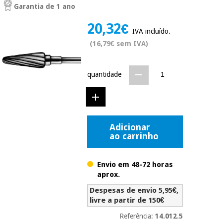
Garantia de 1 ano
Novidades
Material
Medicina
20,32€
médico
tradicional
IVA incluído.
chinesa
sanitário
Novidades
(16,79€ sem IVA)
Ofertas
Mobiliário
Medicina
clínico
quantidade
tradicional
Outlet
Ofertas
chinesa
Gabinetes
terapêuticos
Fisaude
Mobiliário
Adicionar
Outlet
Material de
Tech
clínico
ao carrinho
proteção
Academy
essencial
para
Gabinetes
coronavirus
Envio em 48-72 horas
Fisaude
terapêuticos
aprox.
Fisaude
Tech
Aluguer
Aerobic,
Despesas de envio 5,95€,
Academy
fitness
livre a partir de 150€
Material de
e
proteção
pilates
Referência:
14.012.5