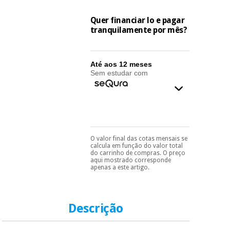
essencial
para
Fisaude
Desportos
Quer financiar lo e pagar
coronavirus
Aluguer
e jogos
tranquilamente por mês?
Vestuário
Aerobic,
sanitário
Até aos 12 meses
fitness e
Sem estudar com
pilates
Veterinária
Desportos
Ortopedia
e jogos
O valor final das cotas mensais se
Instrumental
Pode escolhê-lo no final
calcula em função do valor total
do processo de compra,
cirúrgico
Vestuário
do carrinho de compras. O preço
ao escolher o método de
(liquidação)
aqui mostrado corresponde
sanitário
pagamento.
Só
apenas a este artigo.
precisará do seu
documento de
identificação,
Veterinária
número de
Descrição
telemóvel e número
de cartão.
Ortopedia