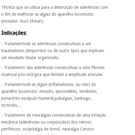
É gratuito para si
Técnica que se utiliza para a destruição de aderências com
porque a SeQura
colabora com a
o fim de melhorar as algias do aparelho locomotor.
Instrumental
Fisaude para que
(iniciador: Kurt Ekman)
cirúrgico
assim seja.
(liquidação)
Indicações:
Muito
conveniente
, pois
- Tratamientode as aderências consecutivas a um
hoje paga apenas 1/3
do valor. As restantes
traumatismo (desportivo ou de outro tipo) que implicam
duas prestações
um exudado tisular organizado.
serão cobradas no
mesmo dia de cada
- Tratamento das aderências consecutivas a uma fibrosis
mês.
cicatrizal pós-cirúrgica que limitam a amplitude articular.
Sem
- Tratamientode as algias (inflamatorias, ou não) do
compromisso.
aparelho locomotor: miositis, epicondilitis, tendinitis,
Pode adiantar o
pagamento total ou
periartritis escápulo-humeral,pubalgias, lumbago,
parcial quando
torticolis,...
quiser, sem
penalizações ou
- Tratamento de neuralgias consecutivas de uma irritação
truques.
mecânica (aderências ou corpúsculos) dos nervos
periféricos: occipitalgia de Arnol, neuralgia Cervico-
Os seus dados
protegidos.
Não