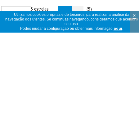
5 estrelas
(5)
4,4
×
Utilizamos cookies próprias e de terceiros, para realizar a análise da
4 estrelas
(3)
navegação dos utentes. Se continuas navegando, consideramos que aceitas o
seu uso.
3 estrelas
(1)
Podes mudar a configuração ou obter mais informação
aquí
.
2 estrelas
(0)
9
1 estrela
(0)
opiniões
buena relación calidad-precio
anônimo
Espanha
16/06/2024
Los ganchos de fibrolilis solicitados no
correspondían a los indiciados, son más
anônimo
estrechos y de menos peso ( menos
Espanha
acero) en web anuncian 2,5 cm y los
24/01/2024
recibidos son de 1,2 cm,El peso también