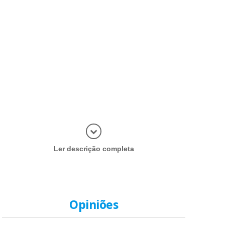
Abrir mais
Ler descrição completa
Opiniões