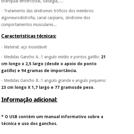
branquial eintercostal, ciatalgia,....
vendemos os seus
dados a terceiros
- Tratamento das síndromes tróficos dos membros:
nem o
algoneurodistrofia, canal carpiano, síndrome dos
incomodaremos para
comportamentos musculares...
tentar vender-lhe um
crédito pessoal.
Caracteristicas técnicas:
- Material: aço inoxidável
- Medidas Gancho A..1 angulo médio e pontos gatillo:
21
cm longo x 2,5 largo (desde o apoio do ponto
gatillo) e 94 gramas de importância.
- Medidas Gancho B..1 angulo grande e angulo pequeno:
23 cm longo X 1,7 largo e 77 gramosde peso.
Informação adicional:
* O USB contém um manual informativo sobre a
técnica e uso dos ganchos.